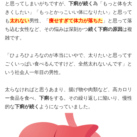
と思ってしまいがちですが、
下痢が続く
為「もっと体を大
きくしたい」「もっとかっこいい体になりたい」と思って
も
太れない
男性、「
痩せすぎて体力が落ちた
」と思って落
ち込む女性など、その悩みは深刻かつ
続く下痢の原因
は複
雑です。
「ひょろひょろなのが本当にいやで、太りたいと思ってす
ごくいっぱい食べるんですけど、全然太れないんです」と
いう社会人一年目の男性。
太らなければと思うあまり、揚げ物や肉類など、高カロリ
ー食品を食べ、
下痢
をする。その繰り返しに陥いり、慢性
的な
下痢が続く
ようになっていました。