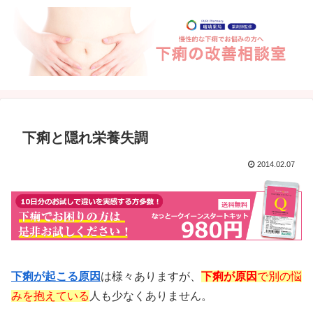
下痢と隠れ栄養失調
2014.02.07
下痢が起こる原因
は様々ありますが、
下痢が原因
で別の悩
みを抱えている
人も少なくありません。