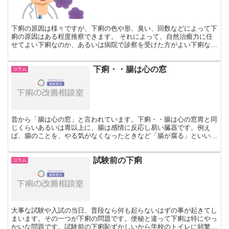
下痢の原因は様々ですが、下痢の色や形、臭い、回数などによって下
痢の原因はある程度推察できます。 それによって、自然治癒力に任
せてよい下痢なのか、あるいは病院で診察を受けた方がよい下痢なの
か、見極めることが可能です。どういう種類の下痢なのか、...
下痢・・腸は心の窓
コラム
昔から「腸は心の窓」と言われています。下痢・・腸は心の窓胃と同
じくらいあるいは胃以上に、腸は感情に反応し易い臓器です。例え
ば、腸のことを、やる気がなくなったときなど「腸が腐る」といい、
相手の心を見る時「腹を探る」、苦しい気持ちや悲しい気持ち...
試験前の下痢
コラム
大事な試験や入試の当日、普段なら何も起らないはずの事が起きてし
まいます。その一つが下痢の問題です。便秘と違って下痢は特にやっ
かいな問題です。試験前の下痢恥ずかしいから学校のトイレに頻繁に