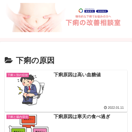
下痢の原因
下痢原因は高い血糖値
下痢＋別の症状
2022.01.11
下痢原因は寒天の食べ過ぎ
下痢と腸内環境