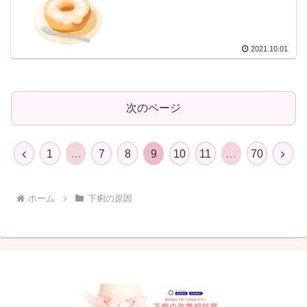
2021.10.01
次のページ
前
次
1
…
7
8
9
10
11
…
70
へ
へ
ホーム
下痢の原因