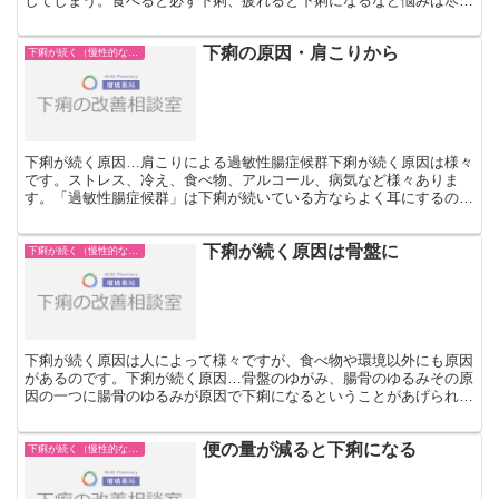
してしまう。食べると必ず下痢、疲れると下痢になるなど悩みは尽き
ないものです。またストレスがあると下痢をするなど、ストレ...
下痢の原因・肩こりから
下痢が続く（慢性的な下痢）
下痢が続く原因…肩こりによる過敏性腸症候群下痢が続く原因は様々
です。ストレス、冷え、食べ物、アルコール、病気など様々ありま
す。「過敏性腸症候群」は下痢が続いている方ならよく耳にするので
はないでしょうか。もしくはご自身が過敏性腸症候群との診断...
下痢が続く原因は骨盤に
下痢が続く（慢性的な下痢）
下痢が続く原因は人によって様々ですが、食べ物や環境以外にも原因
があるのです。下痢が続く原因…骨盤のゆがみ、腸骨のゆるみその原
因の一つに腸骨のゆるみが原因で下痢になるということがあげられま
す。人の身体は主に筋肉と骨で構成されています。骨の中で...
便の量が減ると下痢になる
下痢が続く（慢性的な下痢）