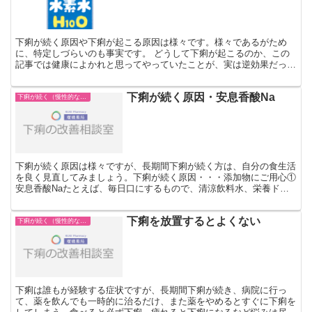
下痢が続く原因や下痢が起こる原因は様々です。様々であるがため
に、特定しづらいのも事実です。 どうして下痢が起こるのか、この
記事では健康によかれと思ってやっていたことが、実は逆効果だった
という一例を紹介いたします。 水素水が下痢の原因に？ 近...
下痢が続く原因・安息香酸Na
下痢が続く（慢性的な下痢）
下痢が続く原因は様々ですが、長期間下痢が続く方は、自分の食生活
を良く見直してみましょう。下痢が続く原因・・・添加物にご用心①
安息香酸Naたとえば、毎日口にするもので、清涼飲料水、栄養ドリ
ンク、しょうゆ、加重、シロップ、マーガリンなど、 安息...
下痢を放置するとよくない
下痢が続く（慢性的な下痢）
下痢は誰もが経験する症状ですが、長期間下痢が続き、病院に行っ
て、薬を飲んでも一時的に治るだけ、また薬をやめるとすぐに下痢を