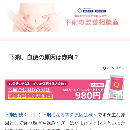
下痢、血便の原因は赤痢？
2015.01.23
下痢が続く、
よく
下痢
になる等の原因は様々
ですが主な原
因として食べ過ぎや飲みすぎ、はたまたストレスといった