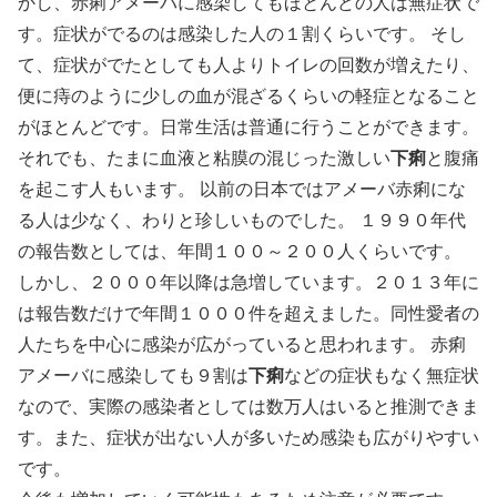
かし、赤痢アメーバに感染してもほとんどの人は無症状で
す。症状がでるのは感染した人の１割くらいです。 そし
て、症状がでたとしても人よりトイレの回数が増えたり、
便に痔のように少しの血が混ざるくらいの軽症となること
がほとんどです。日常生活は普通に行うことができます。
それでも、たまに血液と粘膜の混じった激しい
下痢
と腹痛
を起こす人もいます。 以前の日本ではアメーバ赤痢にな
る人は少なく、わりと珍しいものでした。 １９９０年代
の報告数としては、年間１００～２００人くらいです。
しかし、２０００年以降は急増しています。２０１３年に
は報告数だけで年間１０００件を超えました。同性愛者の
人たちを中心に感染が広がっていると思われます。 赤痢
アメーバに感染しても９割は
下痢
などの症状もなく無症状
なので、実際の感染者としては数万人はいると推測できま
す。また、症状が出ない人が多いため感染も広がりやすい
です。