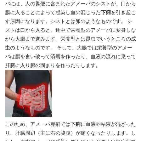
バには、人の糞便に含まれたアメーバのシストが、口から
腸に入ることによって感染し血の混じった
下痢
を引き起こ
す原因になります。シストとは卵のようなものです。 シ
ストは口から入ると、途中で栄養型のアメーバに変身しな
がら大腸まで進みます。栄養型とは昆虫でいうところの成
虫のようなものです。 そして、大腸では栄養型のアメー
バは腸を食い破って潰瘍を作ったり、血液の流れに乗って
肝臓に入り膿の固まりを作ったりします。
このため、アメーバ赤痢では
下痢
に血液や粘液が混ざった
り、肝臓周辺（主に右の脇腹）が痛くなったりします。し