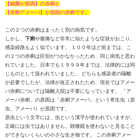
【細菌が原因】の赤痢と
【赤痢アメーバ】が原因の赤痢です。
この２つの赤痢はまったく別の病気です。
しかし、
下痢
や腹痛など非常に似たような症状がおこり、
感染経路もよく似ています。 １００年ほど前までは、こ
の２つの赤痢は区別がつかなかったため、同じ病気と思わ
れていました。日本でも１９９９年までは、法律的には同
じものとして扱われていました。 どちらも感染者の隔離
が必要でしたが、法律が改正されたため、現在ではアメー
バ赤痢については隔離入院は不要になっています。 「ア
メーバ赤痢」の原因は「赤痢アメーバ」という寄生虫（原
虫、アメーバ）が原因です。
原虫という文字には、虫という漢字が使われていますが、
正確には虫ではありません。顕微鏡を使わないと見ること
ができないくらいの小さな生き物です。 この赤痢アメー