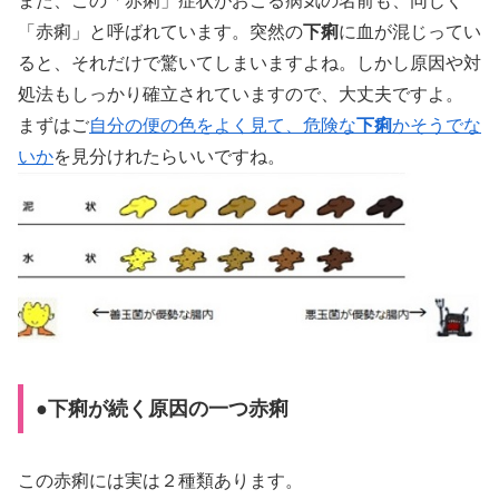
また、この「赤痢」症状がおこる病気の名前も、同じく
「赤痢」と呼ばれています。突然の
下痢
に血が混じってい
ると、それだけで驚いてしまいますよね。しかし原因や対
処法もしっかり確立されていますので、大丈夫ですよ。
まずはご
自分の便の色をよく見て、危険な
下痢
かそうでな
いか
を見分けれたらいいですね。
●下痢が続く原因の一つ赤痢
この赤痢には実は２種類あります。