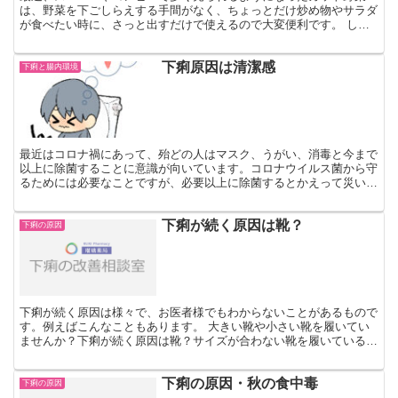
は、野菜を下ごしらえする手間がなく、ちょっとだけ炒め物やサラダ
が食べたい時に、さっと出すだけで使えるので大変便利です。 しか
し、この便利なカット野菜に実は、下痢や他の不調を誘発する...
下痢原因は清潔感
下痢と腸内環境
最近はコロナ禍にあって、殆どの人はマスク、うがい、消毒と今まで
以上に除菌することに意識が向いています。コロナウイルス菌から守
るためには必要なことですが、必要以上に除菌するとかえって災いを
被ることがあります。その一つが下痢です。 確かに清潔に...
下痢が続く原因は靴？
下痢の原因
下痢が続く原因は様々で、お医者様でもわからないことがあるもので
す。例えばこんなこともあります。 大きい靴や小さい靴を履いてい
ませんか？下痢が続く原因は靴？サイズが合わない靴を履いていると
下痢になったり、下痢が続いてしまうことがあるのです。え...
下痢の原因・秋の食中毒
下痢の原因