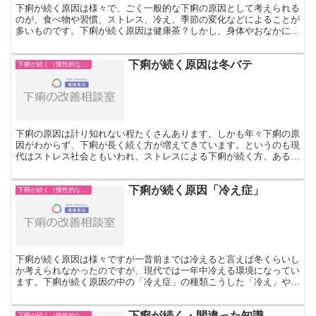
下痢が続く原因は様々で、ごく一般的な下痢の原因として考えられる
のが、食べ物や習慣、ストレス、冷え、季節の変化などによることが
多いものです。下痢が続く原因は健康茶？しかし、身体やおなかに良
かれと思って飲んでいたのが、実は下痢の原因になっていた...
下痢が続く原因は冬バテ
下痢が続く（慢性的な下痢）
下痢の原因は計り知れない程たくさんあります。しかも年々下痢の原
因がわからず、下痢が長く続く方が増えてきています。というのも現
代はストレス社会ともいわれ、ストレスによる下痢が続く方、あるい
は子供の頃から下痢が続いている方など、生活環境、食環境...
下痢が続く原因「冷え症」
下痢が続く（慢性的な下痢）
下痢が続く原因は様々ですが一昔前までは冷えると言えば冬くらいし
か考えられなかったのですが、現代では一年中冷える環境になってい
ます。下痢が続く原因の中の「冷え症」の種類こうした「冷え」や
「冷え症」が下痢が続く原因になっているかもしれないことは...
下痢が続く・間違った知識
下痢が続く（慢性的な下痢）