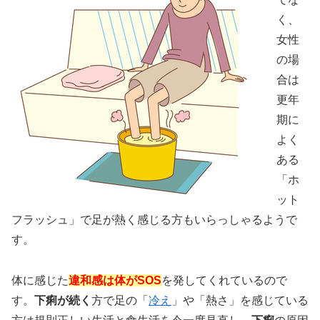
く、
女性
の場
合は
更年
期に
よく
ある
「ホ
ット
フラッシュ」で足が熱く感じる方もいらっしゃるようで
す。
体に感じた
違和感は体がSOS
を発してくれているので
す。
下痢が続く
方で足の「
冷え
」や「熱さ」を感じている