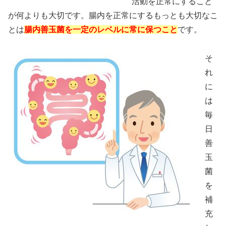
活動を正常にすること
が何よりも大切です。腸内を正常にするもっとも大切なこ
とは
腸内善玉菌を一定のレベルに常に保つこと
です。
そ
れ
に
は
毎
日
善
玉
菌
を
補
充