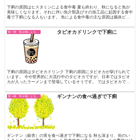
下痢の原因はヒスタミンによる食中毒 夏も終わり、秋になると魚が
美味しくなります。それに伴い魚介類及びその加工品に起因する食中
毒で下痢になる人もいます。 魚による食中毒の主な原因は腸炎ビブ
リオやノロウイルスのような細菌やウイルスですが、中には...
タピオカドリンクで下痢に
食べ物・飲み物による下痢
下痢の原因はタピオカドリンク 下痢の原因にタピオカが挙げられて
います。 今や世界的に大流行中のタピオカですが、日本ではタピオ
カが入ったラーメンまで登場しているそうです。 ではタピオカで下
痢になる原因は何でしょうか。 下痢になるタピオカとは ...
ギンナンの食べ過ぎで下痢
食べ物・飲み物による下痢
ギンナン（銀杏）の実を食べ過ぎで下痢になる 秋も深まり、街のい