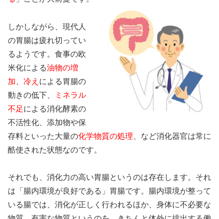
しかしながら、現代人
の胃腸は疲れ切ってい
るようです。食事の欧
米化による
油物の増
加
、
冷え
による胃腸の
動きの低下、
ミネラル
不足
による消化酵素の
不活性化、添加物や保
存料といった大量の
化学物質の処理
、など消化器官は常に
酷使された状態なのです。
それでも、消化力の高い胃腸というのは存在します。それ
は「腸内環境が良好である」胃腸です。腸内環境が整って
いる腸では、消化が正しく行われるほか、身体に不必要な
物質、有害な物質というのを、きちんと体外に排出する働