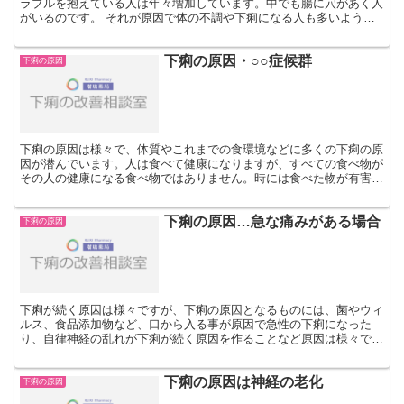
ラブルを抱えている人は年々増加しています。中でも腸に穴があく人
がいるのです。 それが原因で体の不調や下痢になる人も多いようで
す。 では、腸に穴があくとはいったいどんなことでしょう...
下痢の原因・○○症候群
下痢の原因
下痢の原因は様々で、体質やこれまでの食環境などに多くの下痢の原
因が潜んでいます。人は食べて健康になりますが、すべての食べ物が
その人の健康になる食べ物ではありません。時には食べた物が有害な
ので体の外に早く排出しようとして下痢になることも多々あ...
下痢の原因…急な痛みがある場合
下痢の原因
下痢が続く原因は様々ですが、下痢の原因となるものには、菌やウィ
ルス、食品添加物など、口から入る事が原因で急性の下痢になった
り、自律神経の乱れが下痢が続く原因を作ることなど原因は様々で
す。胃痛や腹痛を伴う急性な下痢が続く場合＊急に胃が痛くなっ...
下痢の原因は神経の老化
下痢の原因