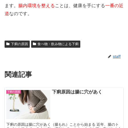
ます。
腸内環境を整える
ことは、健康を手にする
一番の近
道
なのです。
下痢の原因
食べ物・飲み物による下痢
staff
関連記事
下痢原因は腸に穴があく
下痢の原因
下痢の原因は腸に穴があく（腸もれ）ことから始まる 近年、腸のト