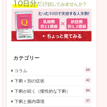
カテゴリー
69
コラム
42
下痢＋別の症状
84
下痢が続く（慢性的な下痢）
37
下痢と腸内環境