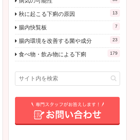
病気の可能性
13
秋に起こる下痢の原因
7
腸内快覧板
23
腸内環境を改善する菌や成分
179
食べ物・飲み物による下痢