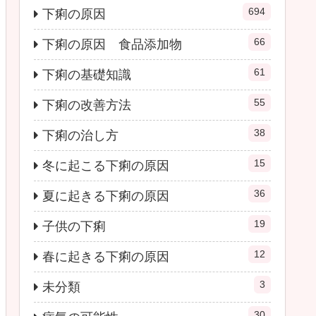
694
下痢の原因
66
下痢の原因 食品添加物
61
下痢の基礎知識
55
下痢の改善方法
38
下痢の治し方
15
冬に起こる下痢の原因
36
夏に起きる下痢の原因
19
子供の下痢
12
春に起きる下痢の原因
3
未分類
30