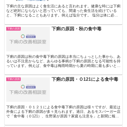
下痢の主な原因はよく食生活にあると言われます。健康な時には下痢
など絶対にならないと思っていても、間違った食生活を続けている
と、下痢になることもあります。例えば塩分です。 塩分は体に必要
ですが、いつも味付けが濃い食事をしていると塩分の過剰摂取...
下痢の原因・秋の食中毒
下痢の原因
下痢の原因は秋の食中毒下痢の原因は本当にちょっとした事から、あ
るいは不注意からなど、あらゆる事柄が下痢の原因となる可能性を持
っています。例えば、食中毒は梅雨時期から夏の時期に最も多いと思
われがちですが、実は秋が一番多い季節なのです。食中毒の...
下痢の原因・Ｏ121による食中毒
下痢の原因
下痢の原因・Ｏ１２１による食中毒下痢の原因は様々ですが、最近は
外食による下痢の原因が多々見られます。過日、あるモスバーガー店
で「食中毒（Ｏ121）、生野菜が原因？家庭も注意を」と新聞に報道
されました。安心して楽しんで食べられるはずのお店でな...