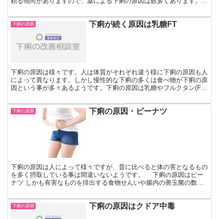
頼る傾向がありますので、薬による下痢の原因は数多くあります。特
に薬による下痢は急な下痢が多いようです。では、薬の副作...
下痢が続く原因は乳糖FT
下痢の原因
下痢の原因は様々です。人は体質がそれぞれ違う様に下痢の原因も人
によって異なります。しかし慢性的な下痢の多くは食べ物が下痢の原
因という事が多々あるようです。下痢の原因は乳糖やフルクタン(FT)
下痢の原因となる食べ物の一つに糖類が挙げられます。...
下痢の原因・ピーナツ
下痢の原因
下痢の原因は人によって様々ですが、昔に比べると体の害となるもの
を多く摂取している事は間違いないようです。 下痢の原因はピー
ナツ しかも有害なものを排出する食物せんいや腸内の善玉菌の数も
減っています。ですから、下痢の原因の多くは身近な食べ物...
下痢の原因はクドア中毒
下痢の原因