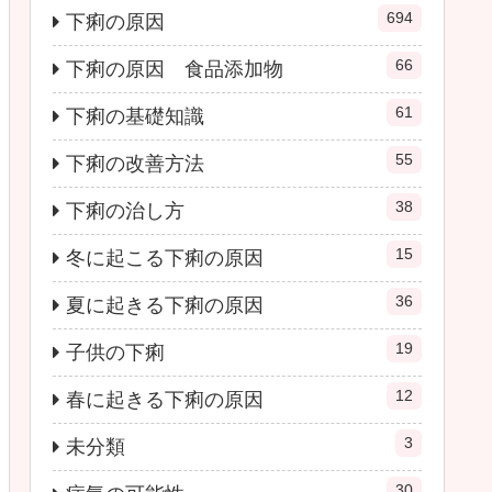
694
下痢の原因
66
下痢の原因 食品添加物
61
下痢の基礎知識
55
下痢の改善方法
38
下痢の治し方
15
冬に起こる下痢の原因
36
夏に起きる下痢の原因
19
子供の下痢
12
春に起きる下痢の原因
3
未分類
30