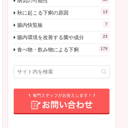
病気の可能性
13
秋に起こる下痢の原因
7
腸内快覧板
23
腸内環境を改善する菌や成分
179
食べ物・飲み物による下痢