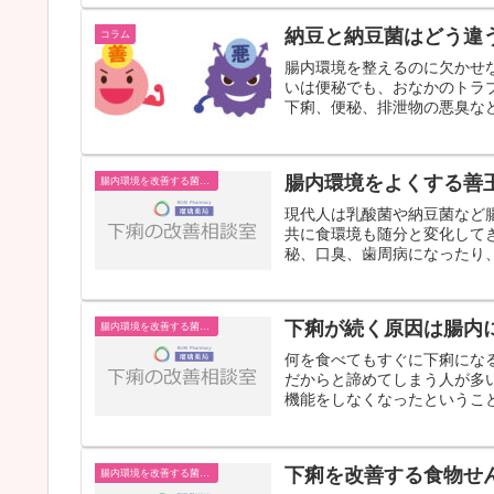
納豆と納豆菌はどう違
コラム
腸内環境を整えるのに欠かせ
いは便秘でも、おなかのトラ
下痢、便秘、排泄物の悪臭など
腸内環境をよくする善
腸内環境を改善する菌や成分
現代人は乳酸菌や納豆菌など
共に食環境も随分と変化して
秘、口臭、歯周病になったり、
下痢が続く原因は腸内
腸内環境を改善する菌や成分
何を食べてもすぐに下痢にな
だからと諦めてしまう人が多
機能をしなくなったということ
下痢を改善する食物せ
腸内環境を改善する菌や成分