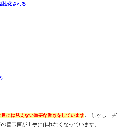
活性化される
る
。 しかし、実
に目には見えない重要な働きをしています
での善玉菌が上手に作れなくなっています。