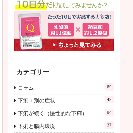
カテゴリー
69
コラム
42
下痢＋別の症状
84
下痢が続く（慢性的な下痢）
37
下痢と腸内環境