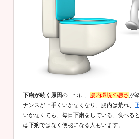
下痢が続く原因
の一つに、
腸内環境の悪さ
が
ナンスが上手くいかなくなり、腸内は荒れ、
いかなくても、毎日
下痢
をしている、食べる
は
下痢
ではなく便秘になる人もいます。