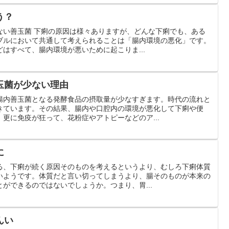
う？
ない善玉菌 下痢の原因は様々ありますが、どんな下痢でも、ある
ブルにおいて共通して考えられることは「腸内環境の悪化」です。
はすべて、腸内環境が悪いために起こりま...
玉菌が少ない理由
腸内善玉菌となる発酵食品の摂取量が少なすぎます。時代の流れと
きています。その結果、腸内や口腔内の環境が悪化して下痢や便
更に免疫が狂って、花粉症やアトピーなどのア...
に
る、下痢が続く原因そのものを考えるというより、むしろ下痢体質
いようです。体質だと言い切ってしまうより、腸そのものが本来の
ができるのではないでしょうか。つまり、胃...
んい