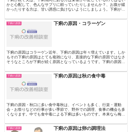
かと心配して、色んなサプリに頼っていたりしませんか？、お腹が緩
かったりする方は、甘い誘惑に負けないようにしましょう。下痢が続
く原因はビタミンＣの摂りすぎサプリは確かに手軽に摂取で...
下痢の原因・コラーゲン
下痢の原因
下痢の原因はコラーゲン近年、下痢の原因は年々増えています。しか
もその下痢の原因はとても複雑になり、直接的な下痢の原因ではなさ
そうなところが下痢が続く原因となっているようです。下痢の原因を
探し求めて病院へ行ったりするのですが結果的には全く下痢...
下痢の原因は秋の食中毒
下痢の原因
下痢の原因・秋口に多い食中毒秋は、イベントも多く、行楽・運動
会・お祭りなどの行事が多い季節で、野外での調理、食事の機会も多
くなります。中でも食中毒による下痢は多いものです。本来なら梅雨
時から真夏にかけて起こりやすい食中毒ですが、ちょっとした...
下痢の原因は卵の調理法
下痢の原因