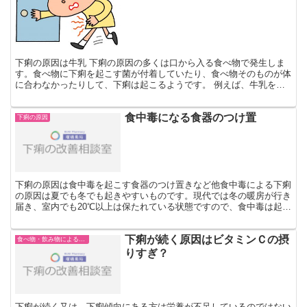
下痢の原因は牛乳 下痢の原因の多くは口から入る食べ物で発生しま
す。食べ物に下痢を起こす菌が付着していたり、食べ物そのものが体
に合わなかったりして、下痢は起こるようです。 例えば、牛乳を飲
むとおなかが緩くなる、おなかがゴロゴロする、下痢になる...
食中毒になる食器のつけ置
下痢の原因
下痢の原因は食中毒を起こす食器のつけ置きなど他食中毒による下痢
の原因は夏でも冬でも起きやすいものです。現代では冬の暖房が行き
届き、室内でも20℃以上は保たれている状態ですので、食中毒は起き
やすくなっていると言っても過言ではありません。食中毒...
下痢が続く原因はビタミンＣの摂
食べ物・飲み物による下痢
りすぎ？
下痢が続く又は、下痢傾向にある方は栄養が不足しているのではない