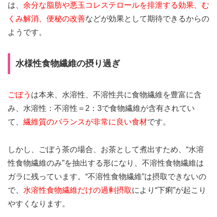
は、
余分な脂肪や悪玉コレステロールを排泄する効果、む
くみ解消、便秘の改善
などが効果として期待できるからの
ようです。
水様性食物繊維の摂り過ぎ
ごぼう
は本来、水溶性、不溶性共に食物繊維を豊富に含
み、水溶性：不溶性＝2：3で食物繊維が含有されてい
て、
繊維質のバランスが非常に良い食材
です。
しかし、ごぼう茶の場合、お茶として煮出すため、“水溶
性食物繊維のみ”を抽出する形になり、不溶性食物繊維は
ガラに残っています。“不溶性食物繊維”は摂取できないの
で、
水溶性食物繊維だけの過剰摂取
により“下痢”が起こり
やすくなります。