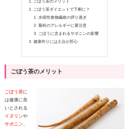
ごぼう茶のメリット
ごぼう茶ダイエットで下痢に？
水様性食物繊維の摂り過ぎ
菊科のアレルギーに要注意
ごぼうに含まれるサポニンの影響
健康作りには土台が肝心
ごぼう茶のメリット
ごぼう茶
に
は健康に良
いとされる
イヌリン
や
サポニン
、