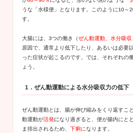
が
80～90％
になると、形のない泥のような
「
うな「水様便」となります。このように10～
す。
大腸には、3つの働き（
ぜん動運動、水分吸収
原因で、通常より低下したり、あるいは必要
った症状が起こるのです。では、それぞれの
ょう。
1．ぜん動運動による水分吸収力の低下
ぜん動運動とは、腸が伸び縮みをくり返すこ
動運動が
活発
に
なり過ぎると、便が腸内にと
ま排出されるため、
下痢に
なります。