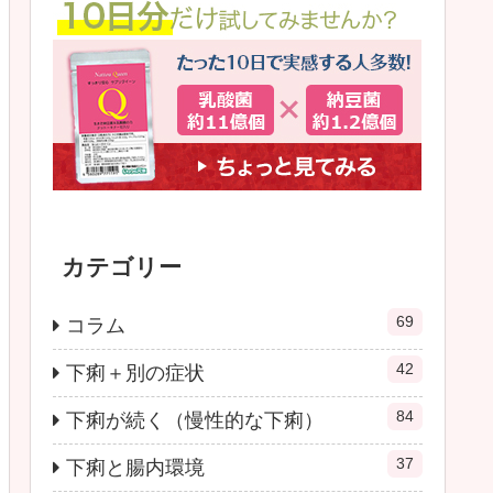
カテゴリー
69
コラム
42
下痢＋別の症状
84
下痢が続く（慢性的な下痢）
37
下痢と腸内環境