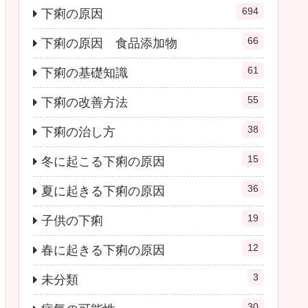
694
下痢の原因
66
下痢の原因 食品添加物
61
下痢の基礎知識
55
下痢の改善方法
38
下痢の治し方
15
冬に起こる下痢の原因
36
夏に起きる下痢の原因
19
子供の下痢
12
春に起きる下痢の原因
3
未分類
30