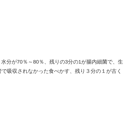
分が70％～80％、残りの3分の1が腸内細菌で、生
管で吸収されなかった食べかす、残り３分の１が古く