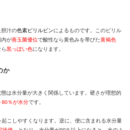
た胆汁の
色素ビリルビン
によるものです。このビリル
腸内が
善玉菌優位
で酸性なら黄色みを帯びた
黄褐色
なら
黒っぽい色
になります。
のか
状態は水分量が大きく関係しています。硬さが理想的
～80％が水分
です。
を起こしやすくなります。逆に、便に含まれる水分量