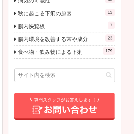
病気の可能性
13
秋に起こる下痢の原因
7
腸内快覧板
23
腸内環境を改善する菌や成分
179
食べ物・飲み物による下痢