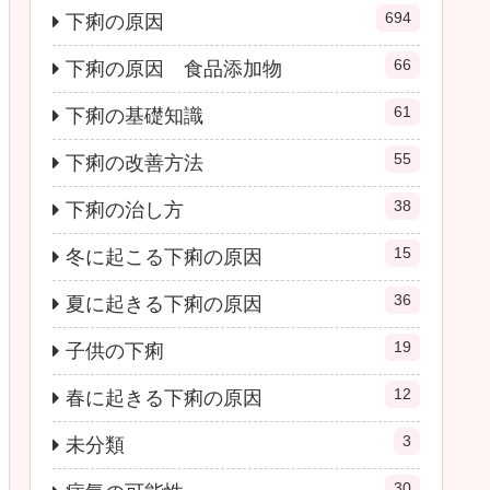
694
下痢の原因
66
下痢の原因 食品添加物
61
下痢の基礎知識
55
下痢の改善方法
38
下痢の治し方
15
冬に起こる下痢の原因
36
夏に起きる下痢の原因
19
子供の下痢
12
春に起きる下痢の原因
3
未分類
30