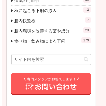
病気の可能性
13
秋に起こる下痢の原因
7
腸内快覧板
23
腸内環境を改善する菌や成分
179
食べ物・飲み物による下痢