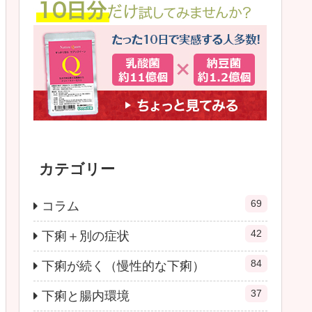
カテゴリー
69
コラム
42
下痢＋別の症状
84
下痢が続く（慢性的な下痢）
37
下痢と腸内環境