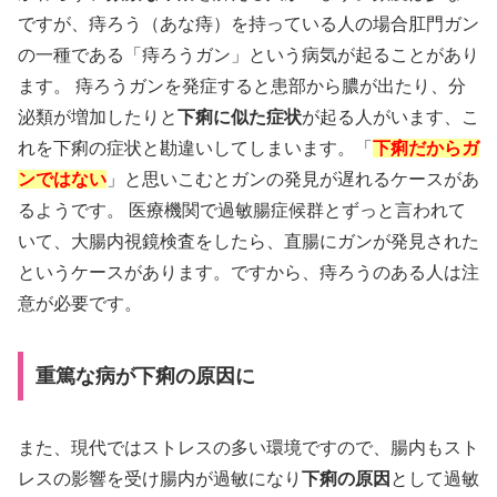
ですが、痔ろう（あな痔）を持っている人の場合肛門ガン
の一種である「痔ろうガン」という病気が起ることがあり
ます。 痔ろうガンを発症すると患部から膿が出たり、分
泌類が増加したりと
下痢に似た症状
が起る人がいます、こ
れを下痢の症状と勘違いしてしまいます。「
下痢だからガ
ンではない
」と思いこむとガンの発見が遅れるケースがあ
るようです。 医療機関で過敏腸症候群とずっと言われて
いて、大腸内視鏡検査をしたら、直腸にガンが発見された
というケースがあります。ですから、痔ろうのある人は注
意が必要です。
重篤な病が下痢の原因に
また、現代ではストレスの多い環境ですので、腸内もスト
レスの影響を受け腸内が過敏になり
下痢の原因
として過敏