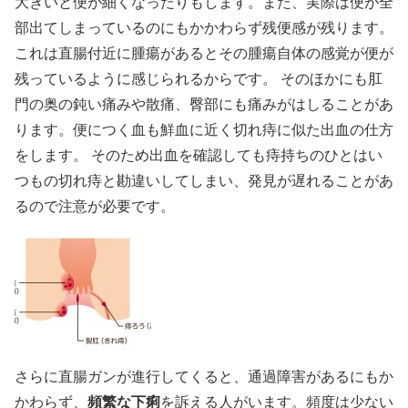
大きいと便が細くなったりもします。また、実際は便が全
部出てしまっているのにもかかわらず残便感が残ります。
これは直腸付近に腫瘍があるとその腫瘍自体の感覚が便が
残っているように感じられるからです。 そのほかにも肛
門の奥の鈍い痛みや散痛、臀部にも痛みがはしることがあ
ります。便につく血も鮮血に近く切れ痔に似た出血の仕方
をします。 そのため出血を確認しても痔持ちのひとはい
つもの切れ痔と勘違いしてしまい、発見が遅れることがあ
るので注意が必要です。
さらに直腸ガンが進行してくると、通過障害があるにもか
かわらず、
頻繁な下痢
を訴える人がいます。頻度は少ない