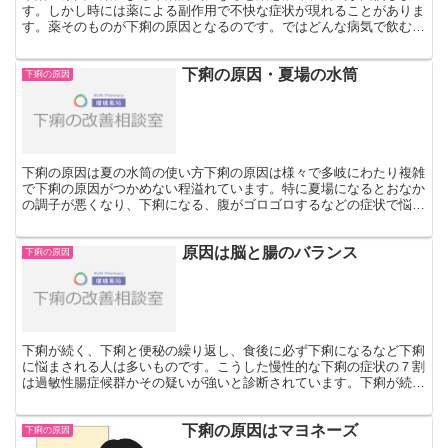
す。しかし時には薬による副作用で不快な症状が現れることがありま
す。薬そのものが下痢の原因となるのです。ではどんな病気で飲む薬
が下痢の原因となるのでしょう。薬の副作用で下痢が起こる薬...
下痢の原因・夏場の水筒
下痢の原因
下痢の原因は夏の水筒の使い方下痢の原因は様々で多岐にわたり複雑
で下痢の原因がつかめない程溢れています。特に夏場になるとおなか
の調子が悪くなり、下痢になる、腹がゴロゴロするなどの症状で悩ん
でいる人がいます。熱中症予防のために、暑さで喉が渇くな...
原因は脳と腸のバランス
下痢の原因
下痢が続く、下痢と便秘の繰り返し、食後に必ず下痢になるなど下痢
に悩まされる人は多いものです。こうした慢性的な下痢の症状の７割
は過敏性腸症候群かその疑いが強いと診断されています。下痢が続く
原因は脳と腸のアンバランス下腹が張るような重苦しい感じ...
下痢の原因はマヨネーズ
下痢の原因