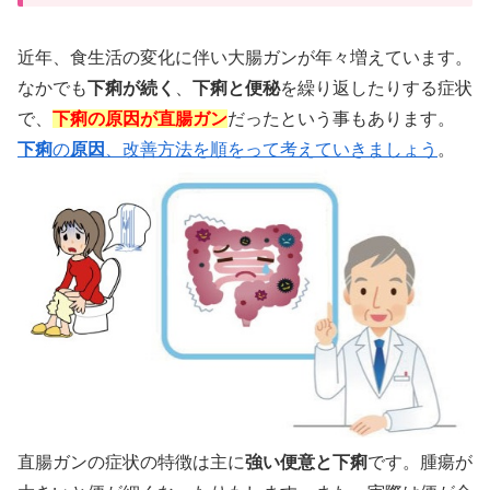
近年、食生活の変化に伴い大腸ガンが年々増えています。
なかでも
下痢が続く
、
下痢と便秘
を繰り返したりする症状
で、
下痢の原因が直腸ガン
だったという事もあります。
下痢
の
原因
、改善方法を順をって考えていきましょう
。
直腸ガンの症状の特徴は主に
強い便意と下痢
です。腫瘍が