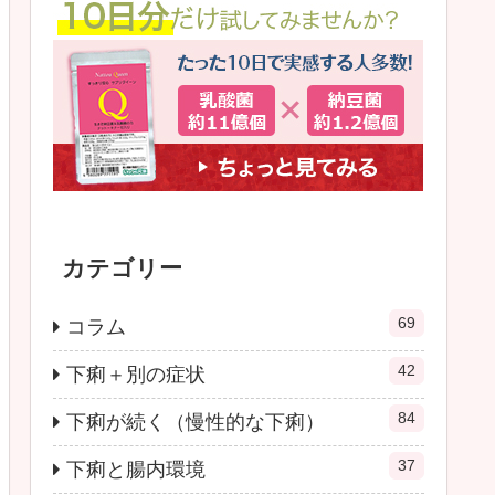
カテゴリー
69
コラム
42
下痢＋別の症状
84
下痢が続く（慢性的な下痢）
37
下痢と腸内環境