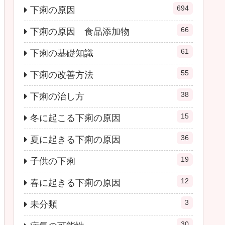
694
下痢の原因
66
下痢の原因 食品添加物
61
下痢の基礎知識
55
下痢の改善方法
38
下痢の治し方
15
冬に起こる下痢の原因
36
夏に起きる下痢の原因
19
子供の下痢
12
春に起きる下痢の原因
3
未分類
30