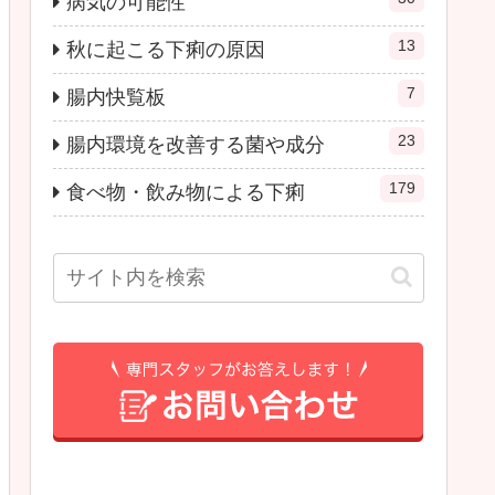
病気の可能性
13
秋に起こる下痢の原因
7
腸内快覧板
23
腸内環境を改善する菌や成分
179
食べ物・飲み物による下痢