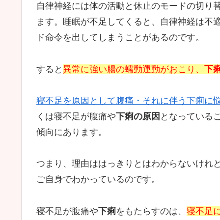
自律神経には体の活動と休止のモードの切り
ます。睡眠が不足してくると、自律神経は不
ド命令を出してしまうことがあるのです。
すると
異常に強い腸の蠕動運動がおこり、
下
寝不足を原因として腹痛・それに伴う下痢に
くは寝不足が腹痛や
下痢の原因
となっている
傾向にあります。
つまり、理由ははっきりとはわからないけれ
ご自身でわかっているのです。
寝不足が腹痛や
下痢
をもたらすのは、
寝不足