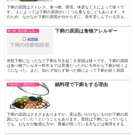
下痢の原因はストレス、食べ物、環境、体質など人によって様々で
す。 人によっては下痢の原因がいくつも重なることもあります。そ
のため、なかなか下痢の原因が分からずに、長年苦しんでいる方もお
られます。中には生活習慣など、日常の一部に原因が潜んでい...
下痢の原因は食物アレルギー
食べ物・飲み物による下痢
突然下痢になったなど下痢を引き起こす原因は様々です。下痢の原因
は食べ物アレルギー昨年までは普通だったのに今年から下痢が続くよ
うになった。また、知らず知らず食べた物によって下痢が続く原因を
作っている場合もありますので、まずは自分の体質の見直し...
鍋料理で下痢をする理由
下痢が続く（慢性的な下痢）
下痢の原因はさまざまありますが、実は思いがけないものが下痢の原
因になっていた！ということもあります。普段は下痢になっていなく
ても、おなかが敏感な方や、胃腸が弱っている方などは無理をすると
下痢の原因を作る可能性が多々あります。 あったかくて、...