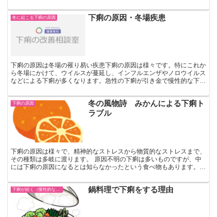
ではないでしょうか。 しかし、コンビニおでんには、食べ...
下痢の原因・冬場疾患
冬に起こる下痢の原因
下痢の原因は冬場の罹り易い疾患下痢の原因は様々です。特にこれか
ら冬場にかけて、ウイルスが蔓延し、インフルエンザやノロウイルス
などによる下痢が多くなります。急性の下痢が引き金で慢性的な下痢
の原因になる可能性もあります。冬場は冷えと乾燥のため、...
冬の風物詩 みかんによる下痢ト
下痢の原因
ラブル
下痢の原因は様々で、精神的なストレスから物質的なストレスまで、
その種類は多岐に渡ります。 原因不明の下痢は多いものですが、中
には下痢の原因になるとは知らなかったという食べ物もあります。
日本では秋から冬に出回り、国民的になじみ深いみかんもア...
鍋料理で下痢をする理由
下痢が続く（慢性的な下痢）