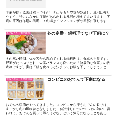
下痢が続く原因は様々ですが、冬になると空気が乾燥し、風邪に罹り
やすく、特におなかに症状があらわれる風邪が増えてまいります。下
痢の原因は冬場の風邪に！冬場はインフルエンザや風邪に罹りやす
く、特に新型やB型のインフルエンザは消化器系に現れる症状...
冬の定番・鍋料理でなぜ下痢に？
冬に起こる下痢の原因
冬の寒い時期、体を芯から温めてくれる鍋料理は、食卓の主役です。
野菜がたっぷりとれ、栄養バランスも良いため「健康的な食事」の代
表格ですが、実は「鍋を食べると決まってお腹を下してしまう」とい
う悩みを持つ方は少なくありません。 なぜ、体に良いはず...
コンビニのおでんで下痢になる
下痢の原因 食品添加物
おでんの季節がやってきました。コンビニから漂うおでんの香りは、
すっかり冬の風物詩となりました。会社帰りについついその匂いに誘
われて、おでんを買って帰ろうかな、という気分になることもあるの