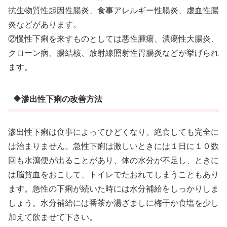
抗生物質性起因性腸炎、食事アレルギー性腸炎、虚血性腸
炎などがあります。
②慢性下痢を来すものとしては悪性腫瘍、潰瘍性大腸炎、
クローン病、腸結核、放射線照射性胃腸炎などが挙げられ
ます。
🔷滲出性下痢の改善方法
滲出性下痢は食事によってひどくなり、絶食しても完全に
は治まりません。急性下痢は激しいときには１日に１０数
回も水瀉便が出ることがあり、体の水分が不足し、ときに
は脳貧血をおこして、トイレでたおれてしまうこともあり
ます。急性の下痢が続いた時には水分補給をしっかりしま
しょう。水分補給には番茶か湯ざましに梅干か食塩を少し
加えて飲ませて下さい。