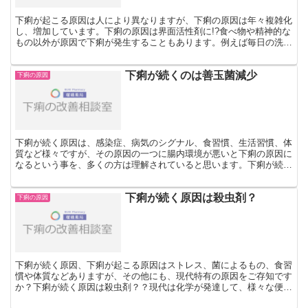
下痢が起こる原因は人により異なりますが、下痢の原因は年々複雑化
し、増加しています。下痢の原因は界面活性剤に!?食べ物や精神的な
もの以外が原因で下痢が発生することもあります。例えば毎日の洗濯
や食器洗いに使う合成洗剤が下痢を引き起こす可能性があ...
下痢が続くのは善玉菌減少
下痢の原因
下痢が続く原因は、感染症、病気のシグナル、食習慣、生活習慣、体
質など様々ですが、その原因の一つに腸内環境が悪いと下痢の原因に
なるという事を、多くの方は理解されていると思います。下痢が続く
原因は善玉菌の減少に！腸内環境の良し悪しは腸内細菌の善...
下痢が続く原因は殺虫剤？
下痢の原因
下痢が続く原因、下痢が起こる原因はストレス、菌によるもの、食習
慣や体質などありますが、その他にも、現代特有の原因をご存知です
か？下痢が続く原因は殺虫剤？？現代は化学が発達して、様々な便利
なものが開発され、日常生活の恩恵にあずかっています。と...