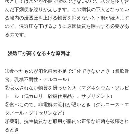
状としては水分が小腸で吸収できないので、水分を多く含
んだ下痢便を繰りかえします。この病状の下人となってい
る腸内の浸透圧を上げる物質を抑えないと下痢が続きます
ので、浸透圧を下げるように原因物質を除去する必要があ
るのです。
浸透圧が高くなる主な原因は
①食べたものが消化酵素不足で消化できないとき（暴飲暴
食、乳糖不耐性・アルコール）
②吸収されない物質を摂ったとき（マグネシウム・ソルビ
トール（低カロリー砂糖代用品）、サプリメント）
③食べもので、非電解の流れが遅いとき（グルコース・エ
タノール・グリセリンなど）
④薬剤、抗生物質など服用が腸内の正常な細菌を破壊され
るとき