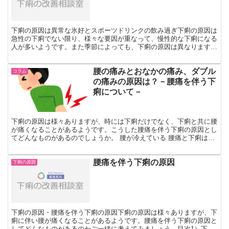
下痢の原因は異常な氷好とスポーツドリンクの飲み過ぎ下痢の原因は
急性の下痢でない限り、様々な要因が重なって、慢性的な下痢になる
人が多いようです。また季節によっても、下痢の原因は異なります。
特に夏になるとどうしても冷たい物を摂りがちです。暑い夏...
腰の痛みとおなかの痛み、ダブル
コラム
の痛みの原因は？－腰痛を伴う下
痢について－
下痢の原因は様々ありますが、時には下痢だけでなく、下痢と共に腰
が痛くなることがあるようです。こうした腰痛を伴う下痢の原因とし
てどんなものがあるのでしょうか。 腰が冷えている 腰痛と下痢は、
どちらも非常に近い場所で起こる症状です。そのような時...
腰痛を伴う下痢の原因
下痢の原因
下痢の原因・腰痛を伴う下痢の原因下痢の原因は様々ありますが、下
痢に伴い腰が痛くなることがあるようです。腰痛を伴う下痢の原因と
してどんなものがあるのかご一緒に考えてみましょう。目次1）下痢