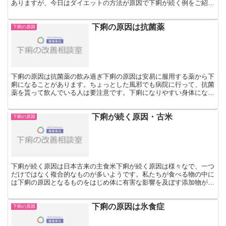
ありますが、今日はダイエットの方法が原因で下痢が続く例をご紹介
します。原因は糖質制限ダイエット？注意点と対処法糖質制...
下痢の原因は抗菌薬
下痢の原因
下痢の原因は抗菌薬の飲み過ぎ下痢の原因は安易に服用する薬から下
痢になることがあります。ちょっとした風邪でも病院に行って、抗菌
薬を貰って飲んでいる人は要注意です。下痢になりやすい身体になっ
ているのかもしれません。なぜなのかご一緒に考えてみまし...
下痢が続く原因・古米
下痢の原因
下痢が続く原因は日本古来の主食米下痢が続く原因は様々なで、一つ
だけではなく複合的なものが多いようです。私たちが食べる物の中に
は下痢の原因となるものをはじめ体に有害な影響を及ぼす添加物が食
材が数多く溢れています。中には米などには添加物は一切入...
下痢の原因は氷食症
下痢の原因