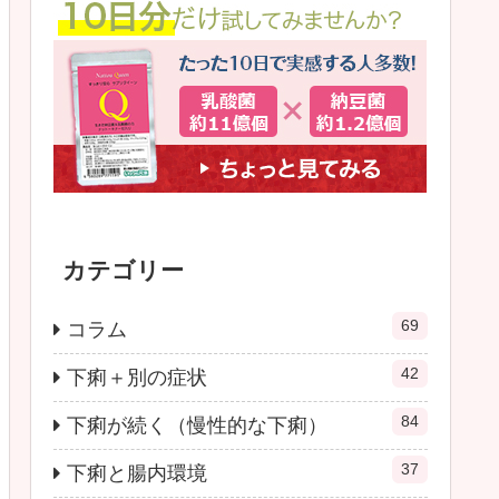
カテゴリー
69
コラム
42
下痢＋別の症状
84
下痢が続く（慢性的な下痢）
37
下痢と腸内環境