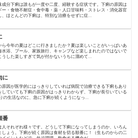
味成分下痢は誰もが一度や二度、経験する症状です。下痢の原因は
ギー・食物不耐症・食中毒・薬・人口甘味料・ストレス・消化器官
、ほとんどの下痢は、特別な治療をせずに症...
に
から今年の夏はどこに行きましたか？夏は楽しいことがいっぱいあ
海水浴、プール、家族旅行、キャンプなど楽しまれたのではないで
うした楽しすぎて気が付かないうちに溜めて...
肉に
の原因が医学的にはっきりしていれば病院で治療できる下痢もあり
をしていても下痢の原因がはっきりわからず、下痢が長引いている
りの生活なのに、急に下痢が続くようになっ...
順番
は人それぞれ様々です。どうして下痢になってしまうのか、いろん
ましょう。下痢が続く原因は食材を切る順番に！（生ものからの二