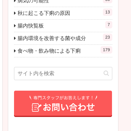
病気の可能性
13
秋に起こる下痢の原因
7
腸内快覧板
23
腸内環境を改善する菌や成分
179
食べ物・飲み物による下痢