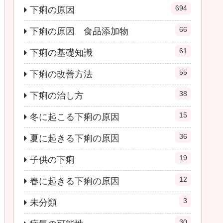
694
下痢の原因
66
下痢の原因 食品添加物
61
下痢の基礎知識
55
下痢の改善方法
38
下痢の治し方
15
冬に起こる下痢の原因
36
夏に起きる下痢の原因
19
子供の下痢
12
春に起きる下痢の原因
3
未分類
30