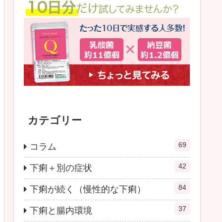
カテゴリー
69
コラム
42
下痢＋別の症状
84
下痢が続く（慢性的な下痢）
37
下痢と腸内環境