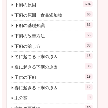
694
下痢の原因
66
下痢の原因 食品添加物
61
下痢の基礎知識
55
下痢の改善方法
38
下痢の治し方
15
冬に起こる下痢の原因
36
夏に起きる下痢の原因
19
子供の下痢
12
春に起きる下痢の原因
3
未分類
30