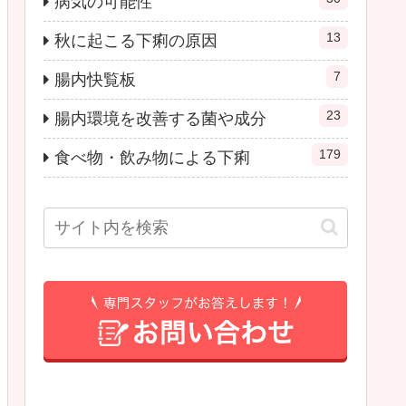
病気の可能性
13
秋に起こる下痢の原因
7
腸内快覧板
23
腸内環境を改善する菌や成分
179
食べ物・飲み物による下痢