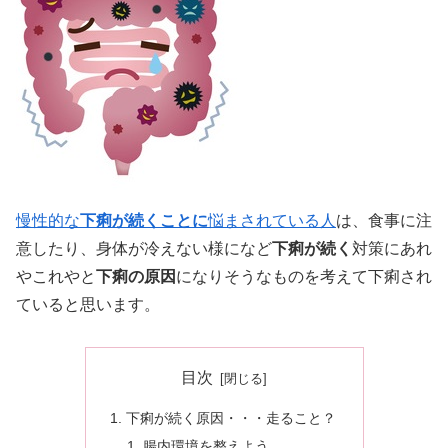
慢性的な
下痢が続くことに
悩まされている人
は、食事に注
意したり、身体が冷えない様になど
下痢が続く
対策にあれ
やこれやと
下痢の原因
になりそうなものを考えて下痢され
ていると思います。
目次
下痢が続く原因・・・走ること？
腸内環境を整えよう