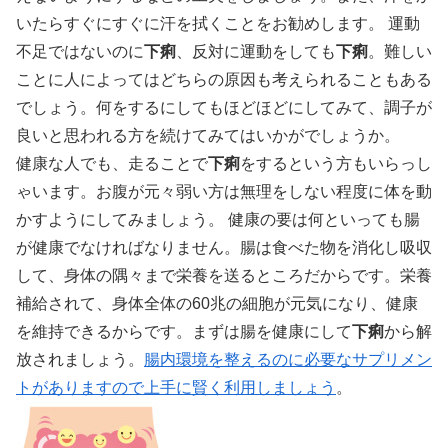
いたらすぐにすぐに汗を拭くことをお勧めします。 運動
不足ではないのに
下痢
、反対に運動をしても
下痢
。難しい
ことに人によってはどちらの原因も考えられることもある
でしょう。何をするにしてもほどほどにしてみて、調子が
良いと思われる方を続けてみてはいかがでしょうか。
健康な人でも、走ることで
下痢
をするという方もいらっし
ゃいます。お腹が元々弱い方は無理をしない程度に体を動
かすようにしてみましょう。 健康の要は何といっても腸
が健康でなければなりません。腸は食べた物を消化し吸収
して、身体の隅々まで栄養を送るところだからです。栄養
補給されて、身体全体の60兆の細胞が元気になり、健康
を維持できるからです。まずは腸を健康にして
下痢
から解
放されましょう。
腸内環境を整えるのに必要なサプリメン
トがありますので上手に賢く利用しましょう
。