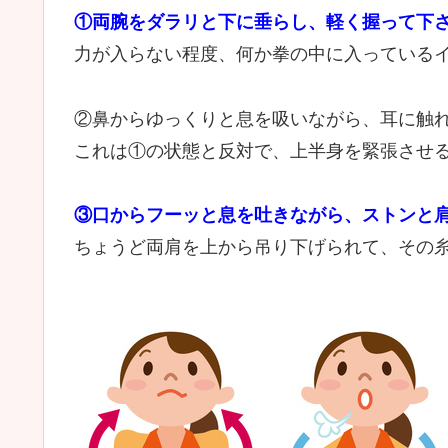
①両腕をダラリと下に垂らし、軽く握って下
力が入らない程度、何か拳の中に入っている
②鼻からゆっくりと息を吸いながら、耳に触
これは①の状態と反対で、上半身を緊張させ
③口からフーッと息を吐きながら、ストンと
ちょうど両肩を上から吊り下げられて、その