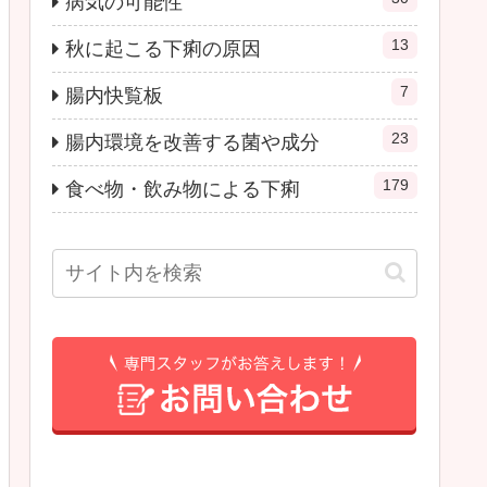
病気の可能性
13
秋に起こる下痢の原因
7
腸内快覧板
23
腸内環境を改善する菌や成分
179
食べ物・飲み物による下痢