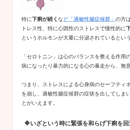
特に
下痢が続く
な
ど「過敏性腸症候群」
の方
トレス性、特に心因性のストレスで慢性的に
というホルモンが大量に分泌されているとい
「セロトニン」は心のバランスを整える作用
病になったり暴力的になる心の暴走から、無
つまり、ストレスによる心身病のセーフティ
を崩し、過敏性腸症候群の症状を出してしま
とがいえます。
🔷いざという時に緊張を和らげ下痢を