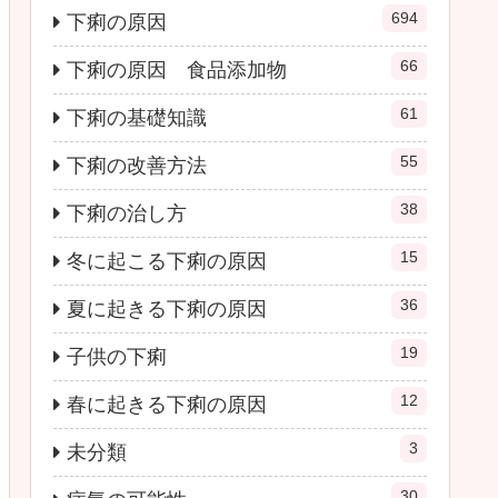
694
下痢の原因
66
下痢の原因 食品添加物
61
下痢の基礎知識
55
下痢の改善方法
38
下痢の治し方
15
冬に起こる下痢の原因
36
夏に起きる下痢の原因
19
子供の下痢
12
春に起きる下痢の原因
3
未分類
30