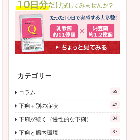
カテゴリー
69
コラム
42
下痢＋別の症状
84
下痢が続く（慢性的な下痢）
37
下痢と腸内環境