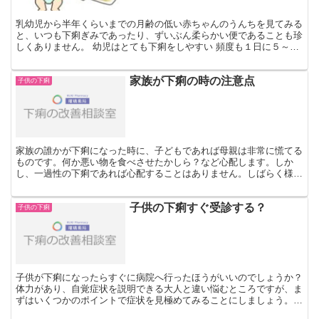
乳幼児から半年くらいまでの月齢の低い赤ちゃんのうんちを見てみる
と、いつも下痢ぎみであったり、ずいぶん柔らかい便であることも珍
しくありません。 幼児はとても下痢をしやすい 頻度も１日に５～６
回、赤ちゃんによっては授乳のたびにうんちをする場合も...
家族が下痢の時の注意点
子供の下痢
家族の誰かが下痢になった時に、子どもであれば母親は非常に慌てる
ものです。何か悪い物を食べさせたかしら？など心配します。しか
し、一過性の下痢であれば心配することはありません。しばらく様子
を見ましょう。下痢と発熱などがある場合いは、風邪による下...
子供の下痢すぐ受診する？
子供の下痢
子供が下痢になったらすぐに病院へ行ったほうがいいのでしょうか？
体力があり、自覚症状を説明できる大人と違い悩むところですが、ま
ずはいくつかのポイントで症状を見極めてみることにしましょう。子
供の下痢すぐ受診する？次のような下痢の場合、しばらく様...