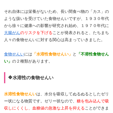
それ自体には栄養がないため、長い間食べ物の「カス」の
ような扱いを受けていた食物せんいですが、１９３０年代
から徐々に健康への影響が研究され始め、１９７０年代に
大腸がん
のリスクを下げる
ことが発表されると、たちまち
人々の食物せんいに対する関心は高まっていきました。
食物せんい
には
「水溶性食物せんい」
と
「不溶性食物せん
い」
の２種類があります。
🔷水溶性の食物せんい
水溶性食物せんい
は、水分を吸収してぬるぬるとしたゼリ
ー状になる物質です。ゼリー状なので、
糖を包み込んで吸
収しにくくし、血糖値の急激な上昇を抑える
ことができま