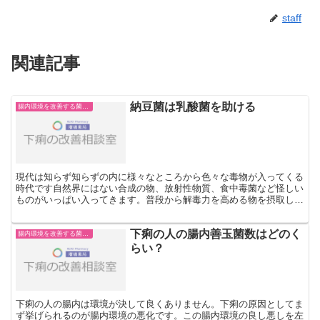
staff
関連記事
納豆菌は乳酸菌を助ける
腸内環境を改善する菌や成分
現代は知らず知らずの内に様々なところから色々な毒物が入ってくる
時代です自然界にはない合成の物、放射性物質、食中毒菌など怪しい
ものがいっぱい入ってきます。普段から解毒力を高める物を摂取し、
下痢をはじめ様々な病気を予防する体内の最大の免疫器官、...
下痢の人の腸内善玉菌数はどのく
腸内環境を改善する菌や成分
らい？
下痢の人の腸内は環境が決して良くありません。下痢の原因としてま
ず挙げられるのが腸内環境の悪化です。この腸内環境の良し悪しを左