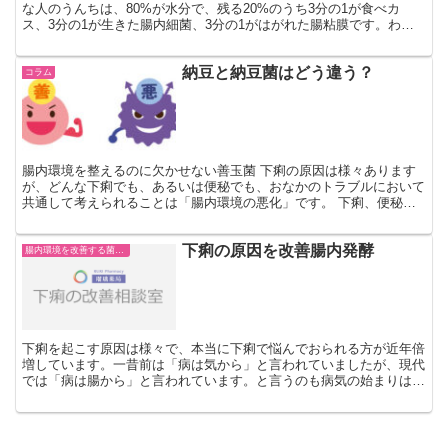
な人のうんちは、80%が水分で、残る20%のうち3分の1が食べカ
ス、3分の1が生きた腸内細菌、3分の1がはがれた腸粘膜です。わず
か1g（乾燥ベース）のウンチに、約1兆個の腸内細菌...
納豆と納豆菌はどう違う？
コラム
腸内環境を整えるのに欠かせない善玉菌 下痢の原因は様々あります
が、どんな下痢でも、あるいは便秘でも、おなかのトラブルにおいて
共通して考えられることは「腸内環境の悪化」です。 下痢、便秘、
排泄物の悪臭などはすべて、腸内環境が悪いために起こりま...
下痢の原因を改善腸内発酵
腸内環境を改善する菌や成分
下痢を起こす原因は様々で、本当に下痢で悩んでおられる方が近年倍
増しています。一昔前は「病は気から」と言われていましたが、現代
では「病は腸から」と言われています。と言うのも病気の始まりは全
て腸から発しているからです。下痢が続く、下痢の原因が分...