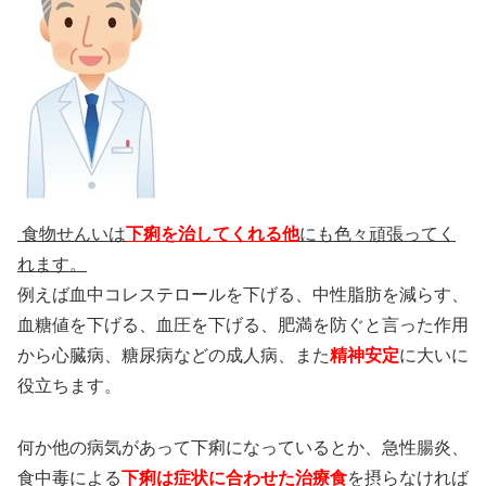
食物せんいは
下痢を治してくれる他
にも色々頑張ってく
れます。
例えば血中コレステロールを下げる、中性脂肪を減らす、
血糖値を下げる、血圧を下げる、肥満を防ぐと言った作用
から心臓病、糖尿病などの成人病、また
精神安定
に大いに
役立ちます。
何か他の病気があって下痢になっているとか、急性腸炎、
食中毒による
下痢は症状に合わせた治療食
を摂らなければ