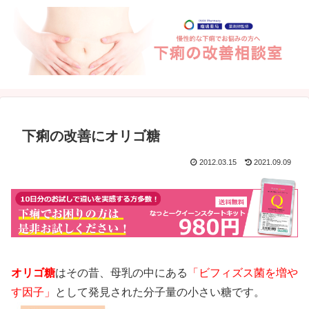
下痢の改善にオリゴ糖
2012.03.15
2021.09.09
オリゴ糖
はその昔、母乳の中にある
「ビフィズス菌を増や
す因子」
として発見された分子量の小さい糖です。