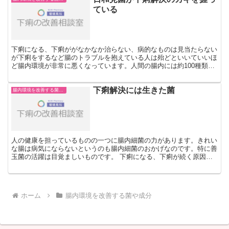
ている
下痢になる、下痢ががなかなか治らない、病的なものは見当たらない
が下痢をするなど腸のトラブルを抱えている人は殆どといいていいほ
ど腸内環境が非常に悪くなっています。人間の腸内には約100種類、
約100兆個もの細菌が住んでいて、腸内細菌叢（腸内フ...
下痢解決には生きた菌
腸内環境を改善する菌や成分
人の健康を担っているものの一つに腸内細菌の力があります。きれい
な腸は病気にならないというのも腸内細菌のおかげなのです。特に善
玉菌の活躍は目覚ましいものです。 下痢になる、下痢が続く原因の
ひとつに、腸内の善玉菌が少ない理由が挙げられているほど...
ホーム
腸内環境を改善する菌や成分