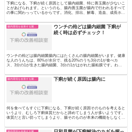
下痢になる、下痢が続く原因として腸内細菌、特に善玉菌が少ないこ
とがあげられます。というのも、腸内善玉菌が腸内で行われるすべて
の事に関わっっているからです。消化、排出、解毒、造血、成長ホル
モン、脳内ホルモン、酵素、免疫など殆どの機能が腸の環境...
ウンチの殆どは腸内細菌 下痢が
腸内環境を改善する菌や成分
続く時は必ずチェック！
ウンチの殆どは腸内細菌腸内にはたくさんの腸内細菌がいます。健康
な人のうんちは、80%が水分で、残る20%のうち3分の1が食べカ
ス、3分の1が生きた腸内細菌、3分の1がはがれた腸粘膜です。わず
か1g（乾燥ベース）のウンチに、約1兆個の腸内細菌...
下痢が続く原因は腸内に
腸内環境を改善する菌や成分
何を食べてもすぐに下痢になる、下痢が続く原因そのものを考えると
いうより、むしろ下痢体質だからと諦めてしまう人が多いようです。
体質だと言い切ってしまうより、腸そのものが本来の機能をしなくな
ったということができるのではないでしょうか。つまり、胃...
日和見菌が下痢解決のカギを握っ
腸内環境を改善する菌や成分