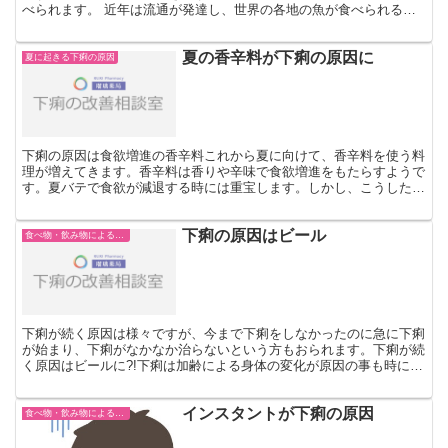
べられます。 近年は流通が発達し、世界の各地の魚が食べられるよ
うになりました。 そのため、魚の産地によっては下痢の原...
夏の香辛料が下痢の原因に
夏に起きる下痢の原因
下痢の原因は食欲増進の香辛料これから夏に向けて、香辛料を使う料
理が増えてきます。香辛料は香りや辛味で食欲増進をもたらすようで
す。夏バテで食欲が減退する時には重宝します。しかし、こうした香
辛料は刺激が強いので、場合によっては体内を刺激し過ぎて...
下痢の原因はビール
食べ物・飲み物による下痢
下痢が続く原因は様々ですが、今まで下痢をしなかったのに急に下痢
が始まり、下痢がなかなか治らないという方もおられます。下痢が続
く原因はビールに?!下痢は加齢による身体の変化が原因の事も時には
あります。仕事の後には楽しみがほしくなるものです。家...
インスタントが下痢の原因
食べ物・飲み物による下痢