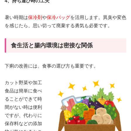
4、持ち運び時の工夫
暑い時期は
保冷剤
や
保冷バッグ
を活用します。異臭や変色
を感じたら、思い切って廃棄する勇気も必要です。
食生活と腸内環境は密接な関係
下痢の改善には、食事の選び方も重要です。
カット野菜や加工
食品は簡単に食べ
ることができて時
間がない時は便利
ですが、代わりに
保存料などの添加