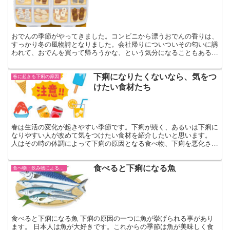
おでんの季節がやってきました。コンビニから漂うおでんの香りは、
すっかり冬の風物詩となりました。会社帰りについついその匂いに誘
われて、おでんを買って帰ろうかな、という気分になることもあるの
ではないでしょうか。 しかし、コンビニおでんには、食べ...
下痢になりたくないなら、気をつ
春に起きる下痢の原因
けたい食材たち
春は生活の変化が起きやすい季節です。下痢が続く、あるいは下痢に
なりやすい人が改めて気をつけたい食材を紹介したいと思います。
人はその時の体調によって下痢の原因となる食べ物、下痢を悪化させ
やすい食べ物がありますので注意していきましょう。 慢性...
食べると下痢になる魚
食べ物・飲み物による下痢
食べると下痢になる魚 下痢の原因の一つに魚が挙げられる事があり
ます。 日本人は魚が大好きです。これからの季節は魚が美味しく食