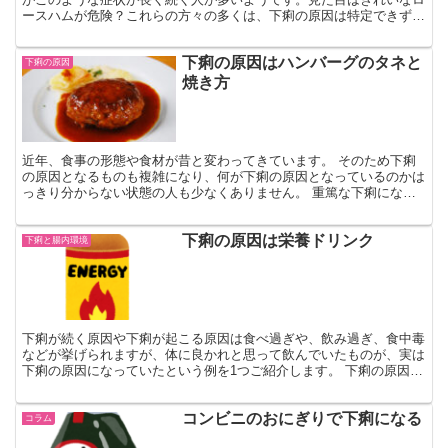
ースハムが危険？これらの方々の多くは、下痢の原因は特定できず、
あれこれ、試してみても改善が見られないなど、長年苦しん...
下痢の原因はハンバーグのタネと
下痢の原因
焼き方
近年、食事の形態や食材が昔と変わってきています。 そのため下痢
の原因となるものも複雑になり、何が下痢の原因となっているのかは
っきり分からない状態の人も少なくありません。 重篤な下痢になら
なくても、慢性的な下痢で日常生活に支障をきたしている人...
下痢の原因は栄養ドリンク
下痢と腸内環境
下痢が続く原因や下痢が起こる原因は食べ過ぎや、飲み過ぎ、食中毒
などが挙げられますが、体に良かれと思って飲んでいたものが、実は
下痢の原因になっていたという例を1つご紹介します。 下痢の原因は
栄養ドリンクの成分？ 何らかの病気による急な下痢は治...
コンビニのおにぎりで下痢になる
コラム