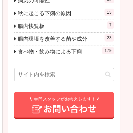
病気の可能性
13
秋に起こる下痢の原因
7
腸内快覧板
23
腸内環境を改善する菌や成分
179
食べ物・飲み物による下痢