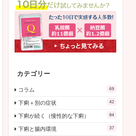
カテゴリー
69
コラム
42
下痢＋別の症状
84
下痢が続く（慢性的な下痢）
37
下痢と腸内環境