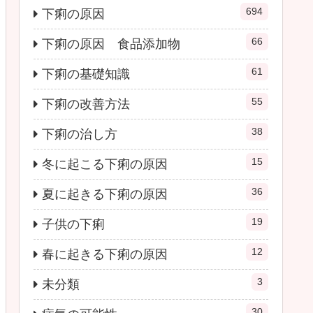
694
下痢の原因
66
下痢の原因 食品添加物
61
下痢の基礎知識
55
下痢の改善方法
38
下痢の治し方
15
冬に起こる下痢の原因
36
夏に起きる下痢の原因
19
子供の下痢
12
春に起きる下痢の原因
3
未分類
30