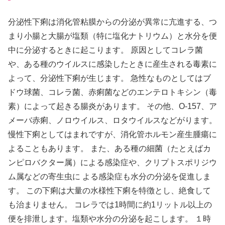
分泌性下痢は消化管粘膜からの分泌が異常に亢進する、つ
まり小腸と大腸が塩類（特に塩化ナトリウム）と水分を便
中に分泌するときに起こります。 原因としてコレラ菌
や、ある種のウイルスに感染したときに産生される毒素に
よって、分泌性下痢が生じます。 急性なものとしてはブ
ドウ球菌、コレラ菌、赤痢菌などのエンテロトキシン（毒
素）によって起きる腸炎があります。 その他、O-157、ア
メーバ赤痢、ノロウイルス、ロタウイルスなどがります。
慢性下痢としてはまれですが、消化管ホルモン産生腫瘍に
よることもあります。 また、ある種の細菌（たとえばカ
ンピロバクター属）による感染症や、クリプトスポリジウ
ム属などの寄生虫に よる感染症も水分の分泌を促進しま
す。 この下痢は大量の水様性下痢を特徴とし、絶食して
も治まりません。 コレラでは1時間に約1リットル以上の
便を排泄します。塩類や水分の分泌を起こします。 １時