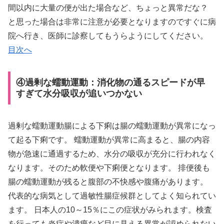
間以内に大量の便が出た場合など、ちょっと異常だな？
と思った場合は非常に注意が必要となりますのですぐに病
院へ行き、医師に診察してもうらようにしてください。
目次へ
④過剰な蠕動運動：消化物の通るスピードが早
すぎて水分吸収が追いつかない
過剰な蠕動運動腸による下痢は腸の蠕動運動が異常になっ
て起る下痢です。 蠕動運動が異常に高まると、腸の内容
物が急速に通過するため、水分の吸収が充分に行われなく
なります。そのため軟便や下痢便となります。 排便後も
腸の蠕動運動が残ると腹部の不快感や腹痛があります。
代表的な病気として過敏性腸症候群としてよく知られてい
ます。 日本人の10～15％にこの症状がみられます。検査
を行っても炎症や潰瘍など目に見える異常が認められない