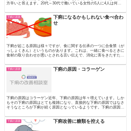
方辛いと答えます。20代～30代で働いている女性の5人に4人は何ら
かの形で腸の不調を感じているらしいです。下痢が辛い...
下痢になるかもしれない食べ合わ
下痢の原因
せ
下痢が起こる原因は様々ですが、食に関する伝承の一つに合食禁（が
っしょくきん）というものがあります。これは、一緒に食べるときに
食材の取り合わせが悪いとされる言い伝えで、消化に害をきたすた
め、現代では下痢の原因とも考えられます。 一般的には食い...
下痢の原因・コラーゲン
下痢の原因
下痢の原因はコラーゲン近年、下痢の原因は年々増えています。しか
もその下痢の原因はとても複雑になり、直接的な下痢の原因ではなさ
そうなところが下痢が続く原因となっているようです。下痢の原因を
探し求めて病院へ行ったりするのですが結果的には全く下痢...
下痢改善に糖類を控える
下痢の原因