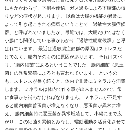
にもかかわらず、下痢や便秘、ガス過多による下腹部の張
りなどの症状が起こります。 以前は大腸の機能の異常に
よって引き起こされる病気ということで「過敏性大腸症候
群」と呼ばれていましたが、最近では、大腸だけではなく
小腸にも関係している事がわかり「過敏性腸症候群」と呼
ばれています。 最近は過敏腸症候群の原因はストレスだ
けでなく、腸内そのものに原因があります。 それはズバ
リ、”腸内細菌”にあるということでした。腸内細菌（悪玉
菌）の異常繁殖によるとも言われています。 というの
も、ストレスが長く続くと、体内で非常にミネラルを消費
します。 ミネラルは体内で作る事が出来ませんので、常
に食事から補わなければなりません。 ミネラルが不足す
ると腸内細菌善玉菌が増えなくなり、悪玉菌が異常に増
え、 腸内細菌特に悪玉菌が異常増殖して、小腸にまで広
がり、この細菌を異物とみなし、蠕動運動を活発化させて
食物を未消化のまま大腸へどんどん送り出してしまいま