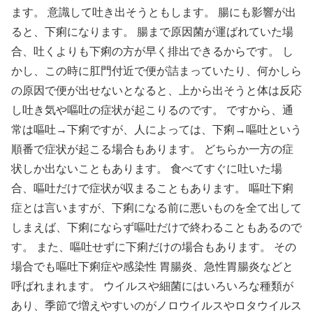
ます。 意識して吐き出そうともします。 腸にも影響が出
ると、下痢になります。 腸まで原因菌が運ばれていた場
合、吐くよりも下痢の方が早く排出できるからです。 し
かし、この時に肛門付近で便が詰まっていたり、何かしら
の原因で便が出せないとなると、上から出そうと体は反応
し吐き気や嘔吐の症状が起こりるのです。 ですから、通
常は嘔吐→下痢ですが、人によっては、下痢→嘔吐という
順番で症状が起こる場合もあります。 どちらか一方の症
状しか出ないこともあります。 食べてすぐに吐いた場
合、嘔吐だけで症状が収まることもあります。 嘔吐下痢
症とは言いますが、下痢になる前に悪いものを全て出して
しまえば、下痢にならず嘔吐だけで終わることもあるので
す。 また、嘔吐せずに下痢だけの場合もあります。 その
場合でも嘔吐下痢症や感染性 胃腸炎、急性胃腸炎などと
呼ばれまれます。 ウイルスや細菌にはいろいろな種類が
あり、季節で増えやすいのがノロウイルスやロタウイルス