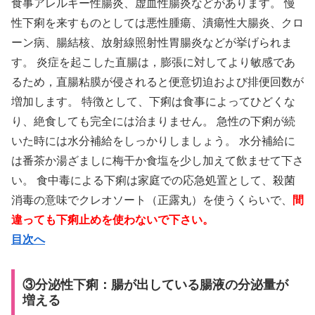
食事アレルギー性腸炎、虚血性腸炎などがあります。 慢
性下痢を来すものとしては悪性腫瘍、潰瘍性大腸炎、クロ
ーン病、腸結核、放射線照射性胃腸炎などが挙げられま
す。 炎症を起こした直腸は，膨張に対してより敏感であ
るため，直腸粘膜が侵されると便意切迫および排便回数が
増加します。 特徴として、下痢は食事によってひどくな
り、絶食しても完全には治まりません。 急性の下痢が続
いた時には水分補給をしっかりしましょう。 水分補給に
は番茶か湯ざましに梅干か食塩を少し加えて飲ませて下さ
い。 食中毒による下痢は家庭での応急処置として、殺菌
消毒の意味でクレオソート（正露丸）を使うくらいで、
間
違っても下痢止めを使わないで下さい。
目次へ
③分泌性下痢：腸が出している腸液の分泌量が
増える