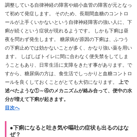
調整している自律神経の障害や細小血管の障害が元となっ
て初めて発症します。 そのため、長期間血糖のコントロ
ールが上手くいかないという自律神経障害の強い人に、下
痢が続くという症状が現れるようです。 しかも下痢は昼
夜を問わず発生します。 糖尿病が原因の下痢は、ふつう
の下痢止めでは効かないことが多く、かなり強い薬を用い
ます。 しばしばトイレに間に合わなく便失禁をしてしま
うこともあり、日常生活に支障をきたす事があります。で
すから、糖尿病の方は、食生活でしっかりと血糖コントロ
ールを良くしておくことがとても大切になります。
上で
述べたような①～④のメカニズムが絡み合って、便中の水
分が増えて下痢が起きます。
目次へ
●下痢になると吐き気や嘔吐の症状も出るのはな
ぜ？