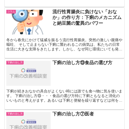
様々な原因の1つ、電子レンジを疑ってみましょう。今や現代...
流行性胃腸炎に負けない「おな
コラム
か」の作り方：下痢のメカニズム
と納豆菌の驚異のパワー
冬から春先にかけて猛威を振るう流行性胃腸炎。突然の激しい腹痛や
嘔吐、 そして止まらない下痢に襲われるこの病気は、私たちの日常
生活に大きな支障をきたします。しかし、なぜ同じ環境にいても発症
する人としない人がいるのでしょうか。また、なってしまっ...
下痢の治し方⑬食品の選び方
下痢の治し方
下痢が続きおなかの具合がよくない時には誰でも食べ物に気を使いま
す。 下痢の治し方⑬・・・食品の選び方特に下痢ともなると消化の
いいものと考えがます。あるいは下痢と便秘を繰り返すなどは何を食
べたらよいのか迷ってしまいます。そこで下痢が続くなど慢...
下痢の治し方⑦医者
下痢の治し方