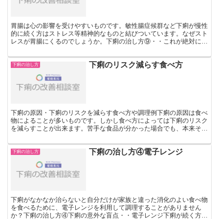
胃腸は心の影響を受けやすいものです。敏性腸症候群など下痢が慢性
的に続く方はストレス等精神的なものと結びついています。なぜスト
レスが胃腸にくるのでしょうか。下痢の治し方⑨・・これが絶対にい
いというものを胃のレントゲンを撮る時に嫌な話を聞かされ...
下痢のリスク減らす食べ方
下痢の治し方
下痢の原因・下痢のリスクを減らす食べ方や調理例下痢の原因は食べ
物によることが多いものです。しかし食べ方によっては下痢のリスク
を減らすことが出来ます。苦手な食品が分かった場合でも、本来その
食品は、人間の体に必要な栄養源です。 ですから、摂取を...
下痢の治し方④電子レンジ
下痢の治し方
下痢がなかなか治らないと自分だけが家族と違った消化のよい食べ物
を食べるために、電子レンジを利用して調理することがありません
か？下痢の治し方④下痢の意外な盲点・・電子レンジ下痢が続く方は