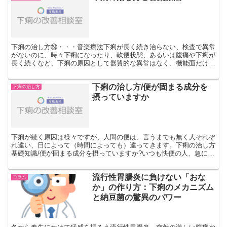
下痢の治し方⑲・・・音楽療法下痢が長く続き治らない、検査で異常
がないのに、時々下痢になったり、軟便状態、あるいは腹痛や下痢が
長く続くなど、下痢の原因として器質的な異常はなく、機能面だけで
の異常がある病気は過敏性腸症候群だと言われています。も...
下痢の治し方/便が固まる成分を
下痢の治し方
摂っていますか
下痢が続く原因は様々ですが、人間の便は、言うまでも無く人それぞ
れ違い、日によって（時間によっても）違ってきます。下痢の治し方
基礎知識/便が固まる成分を摂っていますか?いつも快便の人、急に下
痢になったり、長期間下痢が続く人など様々です。どうや...
流行性胃腸炎に負けない「おな
コラム
か」の作り方：下痢のメカニズム
と納豆菌の驚異のパワー