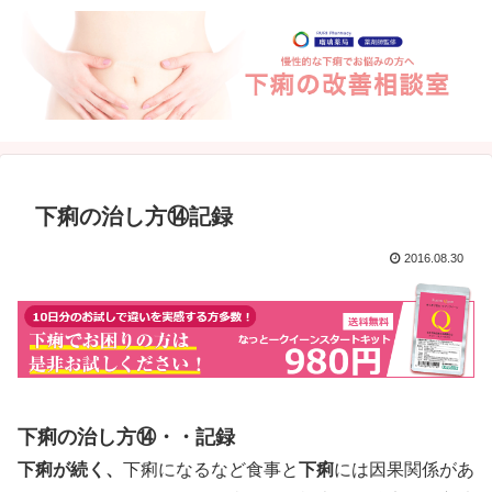
下痢の治し方⑭記録
2016.08.30
下痢の治し方⑭・・記録
下痢が続く、
下痢になるなど食事と
下痢
には因果関係があ