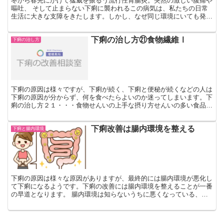
冬から春先にかけて猛威を振るう流行性胃腸炎。突然の激しい腹痛や
嘔吐、 そして止まらない下痢に襲われるこの病気は、私たちの日常
生活に大きな支障をきたします。しかし、なぜ同じ環境にいても発症
する人としない人がいるのでしょうか。また、なってしまっ...
下痢の治し方㉑食物繊維Ⅰ
下痢の治し方
下痢の原因は様々ですが、下痢が続く、下痢と便秘が続くなどの人は
下痢の原因が分からず、何を食べたらよいのか迷ってしまいます。下
痢の治し方２１・・・食物せんいの上手な摂り方せんいの多い食品は
消化が悪いので敬遠しがちです。食物せんいは一日に20g...
下痢改善は腸内環境を整える
下痢と腸内環境
下痢の原因は様々な原因がありますが、最終的には腸内環境が悪化し
て下痢になるようです。下痢の改善には腸内環境を整えることが一番
の早道となります。 腸内環境は知らないうちに悪くなっている、つ
まり日々の生活習慣で悪くしていることが大きな原因の一つ...