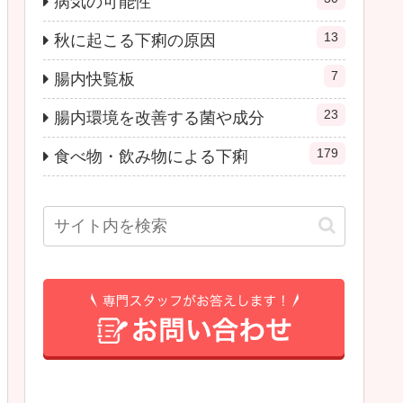
病気の可能性
13
秋に起こる下痢の原因
7
腸内快覧板
23
腸内環境を改善する菌や成分
179
食べ物・飲み物による下痢