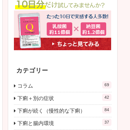
カテゴリー
69
コラム
42
下痢＋別の症状
84
下痢が続く（慢性的な下痢）
37
下痢と腸内環境