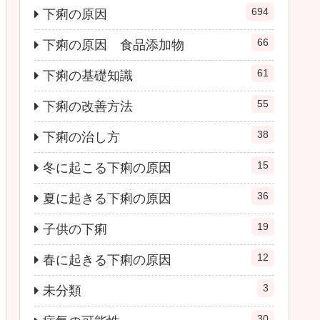
694
下痢の原因
66
下痢の原因 食品添加物
61
下痢の基礎知識
55
下痢の改善方法
38
下痢の治し方
15
冬に起こる下痢の原因
36
夏に起きる下痢の原因
19
子供の下痢
12
春に起きる下痢の原因
3
未分類
30