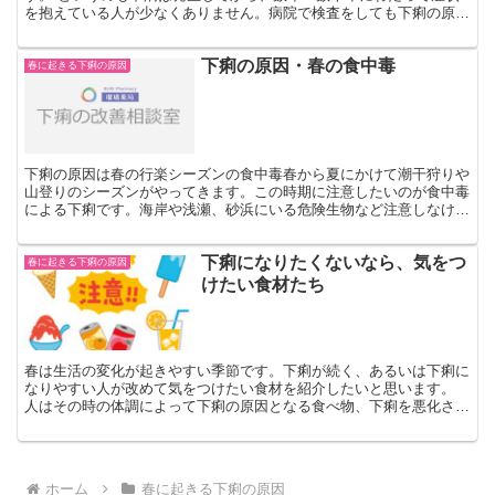
を抱えている人が少なくありません。病院で検査をしても下痢の原因
を特定できず、下痢が慢性化し生活の一部になってしまって...
下痢の原因・春の食中毒
春に起きる下痢の原因
下痢の原因は春の行楽シーズンの食中毒春から夏にかけて潮干狩りや
山登りのシーズンがやってきます。この時期に注意したいのが食中毒
による下痢です。海岸や浅瀬、砂浜にいる危険生物など注意しなけれ
ばいけないことがたくさんあります。特に貝類の中には下痢...
下痢になりたくないなら、気をつ
春に起きる下痢の原因
けたい食材たち
春は生活の変化が起きやすい季節です。下痢が続く、あるいは下痢に
なりやすい人が改めて気をつけたい食材を紹介したいと思います。
人はその時の体調によって下痢の原因となる食べ物、下痢を悪化させ
やすい食べ物がありますので注意していきましょう。 慢性...
ホーム
春に起きる下痢の原因