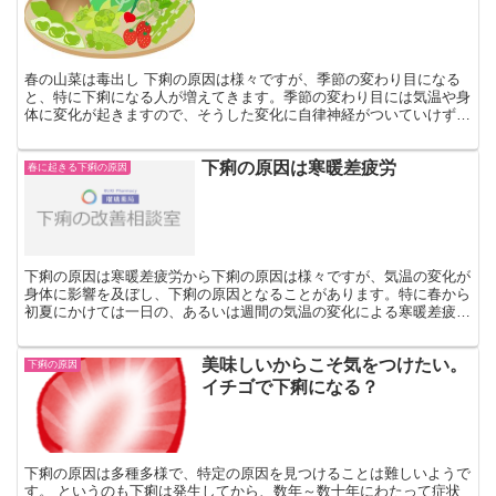
春の山菜は毒出し 下痢の原因は様々ですが、季節の変わり目になる
と、特に下痢になる人が増えてきます。季節の変わり目には気温や身
体に変化が起きますので、そうした変化に自律神経がついていけず、
下痢になるのです。 また、春と言えば芽吹きの季節です。...
下痢の原因は寒暖差疲労
春に起きる下痢の原因
下痢の原因は寒暖差疲労から下痢の原因は様々ですが、気温の変化が
身体に影響を及ぼし、下痢の原因となることがあります。特に春から
初夏にかけては一日の、あるいは週間の気温の変化による寒暖差疲労
を起こし、身体の不調を訴える人が多くなります。寒暖差疲...
美味しいからこそ気をつけたい。
下痢の原因
イチゴで下痢になる？
下痢の原因は多種多様で、特定の原因を見つけることは難しいようで
す。 というのも下痢は発生してから、数年～数十年にわたって症状