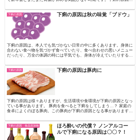
アルコールこの時期に下痢になってしまう…そんな方、お酒...
下痢の原因は秋の味覚「ブドウ」
下痢の原因
下痢の原因は、本人でも気づかない日常の中に多くあります。身体に
合わない食べ物を気づかず食べていたり、食べ合わせの悪いメニュー
だったり、万全の体調の時には平気でも、身体が冷えていたりすると
下痢のリスクが増えるなど、その時の体調によっても違いま...
下痢の原因は豚肉に
下痢の原因
下痢の原因は様々ありますが、生活環境や食環境が下痢の原因となっ
ている事があります。 豚肉を食べると下痢をしてしまう…？ 家庭の
食卓によくのぼる豚肉。この豚肉が下痢の原因となる事があります。
豚肉にはたくさんの部位と調理法があります。ロースや...
ほろ酔いの代償？ ノンアルコー
下痢の原因 食品添加物
ルで下痢になる原因は〇〇？！