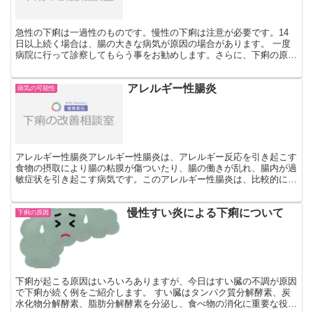
急性の下痢は一過性のものです。慢性の下痢は注意が必要です。14
日以上続く場合は、腸の大きな病気が原因の場合があります。 一度
病院に行って診察してもらう事をお勧めします。さらに、下痢の原因
を改善する自分でできる方法に取り組んでいきましょう。下...
アレルギー性腸炎
病気の可能性
アレルギー性腸炎アレルギー性腸炎は、アレルギー反応を引き起こす
食物の摂取により腸の粘膜が傷ついたり、腸の働きが乱れ、腸内が過
敏症状を引き起こす病気です。このアレルギー性腸炎は、比較的に乳
幼児に起こりやすくなります。 主な症状として発熱は見ら...
慢性すい炎による下痢について
下痢の原因
下痢が起こる原因はいろいろありますが、今日はすい臓の不調が原因
で下痢が続く例をご紹介します。 すい臓はタンパク質分解酵素、炭
水化物分解酵素、脂肪分解酵素を分泌し、食べ物の消化に重要な役割