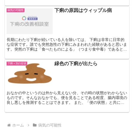
を果たしています。 慢性すい炎とは、アルコールや脂肪分...
下痢の原因はウィップル病
病気の可能性
長期にわたり下痢が続いている人を除いては、 下痢は非常に日常的
な症状です。誰でも突然急性の下痢にみまわれた経験があると思いま
す。突然の下痢は「食べたものによる」（つまり食中毒）であると多
くの人々が考えますが、一般的には感染性下痢によって引き...
緑色の下痢が出たら
下痢＋別の症状
おなかの中というのは外から見えない分、その時の状態がわからない
ものです。そんなおなかでも、便を見ることである程度、腸内環境の
良し悪しを推測することはできます。 また、「便の状態」と共に、
「便の色」も、健康状態や感染の可能性を知るためには大変...
ホーム
病気の可能性