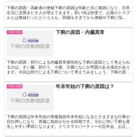
下痢の原因・高齢者の便秘下痢の原因は年齢と共に複雑になり、日常
生活に支障きたす人が増えてきます。若い頃は快便で、お腹のトラブ
ルとは無縁だったという人も、60歳をすぎてから便秘や下痢に悩ん
でいる方は多いものです。特に若い女性に多いイメージのあ...
下痢の原因・内臓異常
下痢の原因
下痢の原因・胆汁による内臓異常慢性的な下痢の原因として考えられ
るのは、すい臓、胆のう、小腸、大腸になにか問題のある場合があり
ます。今回は胆汁による下痢について考えてみましょう。下痢の原因
は胆汁胆汁が大腸に流れんで下痢の原因となる脂肪の消化を...
年末年始の下痢の原因は？
下痢の原因
下痢の原因は年末年始の胃腸負担年末年始になるとさまざまな行事が
目白押しになり、胃腸に負担がかかる時期です。それに伴い下痢も発
生しやすい季節になります。クリスマスパーティーや忘年会、お正月
のごちそうなど、イベント続きの年末年始はついつい食べす...