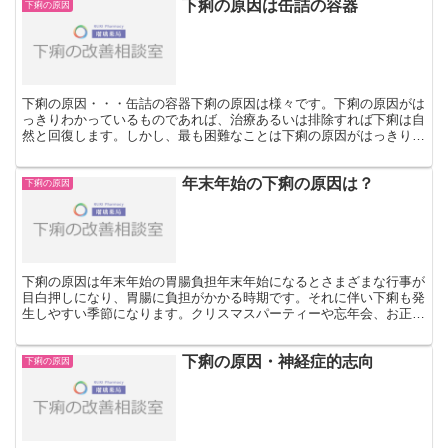
下痢の原因は缶詰の容器
下痢の原因
下痢の原因・・・缶詰の容器下痢の原因は様々です。下痢の原因がは
っきりわかっているものであれば、治療あるいは排除すれば下痢は自
然と回復します。しかし、最も困難なことは下痢の原因がはっきりわ
からない時です。下痢が続く状態で、何年も過してきた方も...
年末年始の下痢の原因は？
下痢の原因
下痢の原因は年末年始の胃腸負担年末年始になるとさまざまな行事が
目白押しになり、胃腸に負担がかかる時期です。それに伴い下痢も発
生しやすい季節になります。クリスマスパーティーや忘年会、お正月
のごちそうなど、イベント続きの年末年始はついつい食べす...
下痢の原因・神経症的志向
下痢の原因