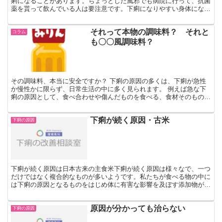
痢になることがあります。ちょっとした風邪でも病院に行って、抗菌
薬を貰って飲んでいる人は要注意です。下痢になりやすい身体になっ
ているのかもしれません。なぜなのかご一緒に考えてみまし...
それって本物の調味料？ それと
コラム
も〇〇風調味料？
その調味料、本当に安全ですか？ 下痢の原因の多くは、下痢が急性
か慢性かに限らず、日常生活の中に多く見られます。 例えば急な下
痢の原因として、食べ合わせや傷んだものを食べる、食材そのものに
下痢の原因となる細菌がついていたなど、気を付けていれば...
下痢が続く原因・古米
下痢の原因
下痢が続く原因は日本古来の主食米下痢が続く原因は様々なで、一つ
だけではなく複合的なものが多いようです。私たちが食べる物の中に
は下痢の原因となるものをはじめ体に有害な影響を及ぼす添加物が食
材が数多く溢れています。中には米などには添加物は一切入...
原因が分かっても治らない
下痢の原因