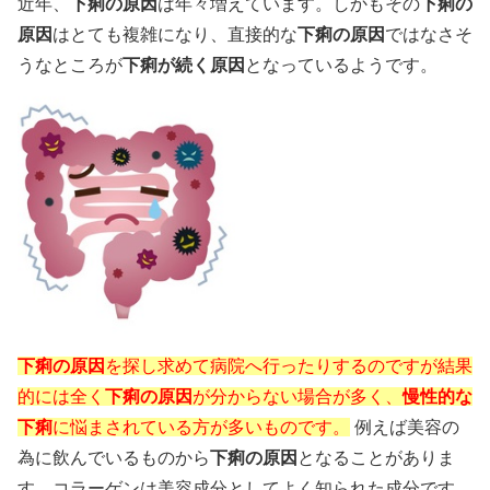
近年、
下痢の原因
は年々増えています。しかもその
下痢の
原因
はとても複雑になり、直接的な
下痢の原因
ではなさそ
うなところが
下痢が続く原因
となっているようです。
下痢の原因
を探し求めて病院へ行ったりするのですが結果
的には全く
下痢の原因
が分からない場合が多く、
慢性的な
下痢
に悩まされている方が多いものです。
例えば美容の
為に飲んでいるものから
下痢の原因
となることがありま
す。コラーゲンは美容成分としてよく知られた成分です。