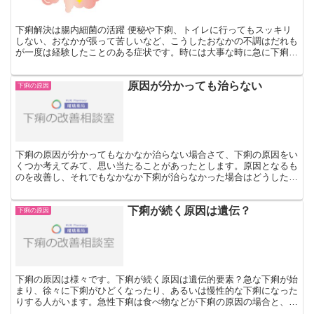
下痢解決は腸内細菌の活躍 便秘や下痢、トイレに行ってもスッキリ
しない、おなかが張って苦しいなど、こうしたおなかの不調はだれも
が一度は経験したことのある症状です。時には大事な時に急に下痢
に、腹痛になるなどなかなか改善しないのは辛いものです。こ...
原因が分かっても治らない
下痢の原因
下痢の原因が分かってもなかなか治らない場合さて、下痢の原因をい
くつか考えてみて、思い当たることがあったとします。原因となるも
のを改善し、それでもなかなか下痢が治らなかった場合はどうしたら
いいのでしょうか？例えば、食生活や生活習慣に偏りがある...
下痢が続く原因は遺伝？
下痢の原因
下痢の原因は様々です。下痢が続く原因は遺伝的要素？急な下痢が始
まり、徐々に下痢がひどくなったり、あるいは慢性的な下痢になった
りする人がいます。急性下痢は食べ物などが下痢の原因の場合と、細
菌やウイルスが原因で下痢をする場合があります。時として...