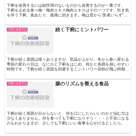
下痢を改善するには副作用のないものから改善するのが一番です。
下痢を止める食べ物・梅肉エキス梅肉エキスはその一つです。吐き気
を伴う下痢、食あたり、腹痛に効きます。梅は昔から“医者いらず”と
も言われています。梅の一番の特徴は何んといっても強力...
続く下痢にミントパワー
下痢の改善方法
下痢が続く原因は様々ありますが、気温が上がり、冬から春へ変わる
季節の変わり目は、なにかと下痢をはじめ、何かと体調を崩しやすい
時期です。下痢が続く原因を回避するミントパワー花粉が飛ぶ時期
は、花粉症の人にとっては辛すぎる季節でもあります。この時...
腸のリズムを整える食品
下痢の改善方法
下痢が続く原因が分からないと、何を口にしたらいいのかと悩む方は
少なくありません。何を食べても下痢になりそう・・・と不安になる
のもわかりますが、少しでも下痢にいい食事を心がけるとしたら、ど
んなものを選べばよいのでしょうか。腸のリズムを整える食...