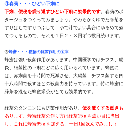
④春菊・・・ひどい下痢に
下痢、便秘を繰り返すひどい下痢に効果的です
。春菊のポ
タージュをつくってみましょう。やわらかくゆでた春菊を
すりばちですりつぶして、ゆで汁でよい具合にゆるめて煮
てつくるもので、それを１日２～３回ずつ数日続けます。
⑤
蜂蜜・・・植物の抗菌作用の宝庫
蜂蜜は強い殺菌作用があります。中国医学ではチフス、腸
炎、細菌性の下痢などに広く用いられています。蜂蜜に
は、赤痢菌を十時間で死滅させ、大腸菌、チフス菌すら四
十八時間で殺すほどの殺菌力を持っています。特に蜂蜜に
緑茶を混ぜた蜂蜜緑茶がとても効果的です。
緑茶のタンニンにも抗菌作用があり、
便を硬くする働き
も
あります。蜂蜜緑茶の作り方は緑茶15ｇを濃い目に煮出
し、これに蜂蜜65ｇを加える。一日1回飲んでみましょ