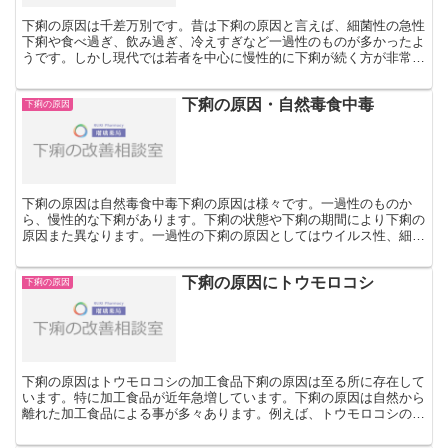
下痢の原因は千差万別です。昔は下痢の原因と言えば、細菌性の急性
下痢や食べ過ぎ、飲み過ぎ、冷えすぎなど一過性のものが多かったよ
うです。しかし現代では若者を中心に慢性的に下痢が続く方が非常に
増加しています。病院に行き薬をもらってもなかなか下痢が...
下痢の原因・自然毒食中毒
下痢の原因
下痢の原因は自然毒食中毒下痢の原因は様々です。一過性のものか
ら、慢性的な下痢があります。下痢の状態や下痢の期間により下痢の
原因また異なります。一過性の下痢の原因としてはウイルス性、細菌
性、食べ過ぎ、あるいは特定の食べ物などによるものがありま...
下痢の原因にトウモロコシ
下痢の原因
下痢の原因はトウモロコシの加工食品下痢の原因は至る所に存在して
います。特に加工食品が近年急増しています。下痢の原因は自然から
離れた加工食品による事が多々あります。例えば、トウモロコシの加
工食品が下痢の原因となることがあるのです。トウモロコシ...